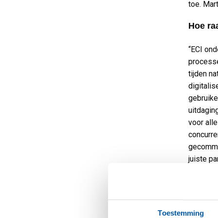
toe. Mar
Hoe raa
“ECI ond
processe
tijden na
digitali
gebruike
uitdagin
voor all
concurre
gecommun
juiste p
oplossin
Hoe pa
Toestemming
“Voorhee