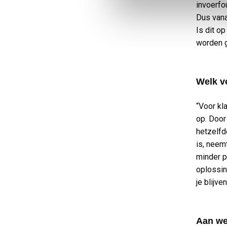
invoerfo
Dus vana
Is dit op
worden g
Welk vo
“Voor kl
op. Door
hetzelfd
is, neem
minder p
oplossin
je blijv
Aan we