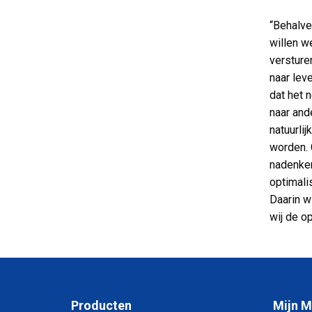
“Behalve
willen w
versture
naar leve
dat het 
naar and
natuurli
worden. 
nadenken
optimali
Daarin w
wij de o
Producten
Mijn 