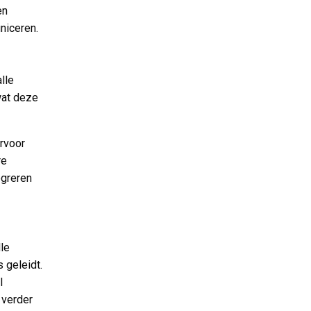
en
niceren.
lle
wat deze
ervoor
re
egreren
le
 geleidt.
l
 verder