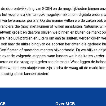
 de doorontwikkeling van SCSN en de mogelijkheden binnen onz
e het voor onze klanten ook mogelijk maken om digitale orders t
n via leverancier portals. Op die manier willen we de zaken ook o
ranciers die (nog) niet kunnen of willen aansluiten. Natuurlijk wil
netwerk groeit en daarom blijven we binnen en buiten de markt oo
ere niet-ECI-partijen en ERP’s om aan te sluiten. Verder kijken w
jk ook naar de uitbreiding van de soorten berichten die gedeeld k
Certificaten of meetdocumenten bijvoorbeeld. En we blijven altij
 over de volgende stappen: waar kunnen we in de keten verder
seren en die vraag spiegelen aan de markt. Waar liggen de behoe
illen we net een stapje voor zijn: zodra de vraag uit de markt kom
plossing al aan kunnen bieden.’
MCB
Over MCB