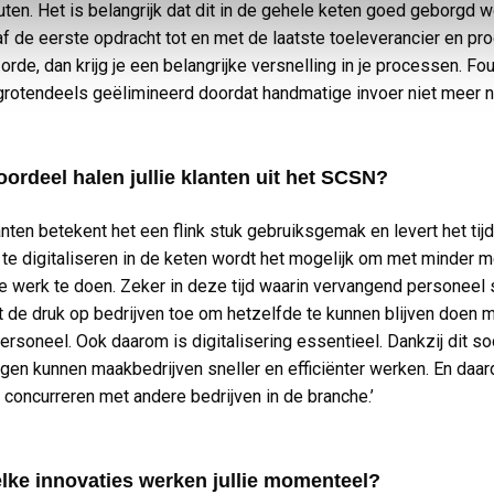
uten. Het is belangrijk dat dit in de gehele keten goed geborgd w
f de eerste opdracht tot en met de laatste toeleverancier en pro
 orde, dan krijg je een belangrijke versnelling in je processen. Fo
rotendeels geëlimineerd doordat handmatige invoer niet meer no
ordeel halen jullie klanten uit het SCSN?
anten betekent het een flink stuk gebruiksgemak en levert het tij
 te digitaliseren in de keten wordt het mogelijk om met minder 
e werk te doen. Zeker in deze tijd waarin vervangend personeel
t de druk op bedrijven toe om hetzelfde te kunnen blijven doen 
ersoneel. Ook daarom is digitalisering essentieel. Dankzij dit so
gen kunnen maakbedrijven sneller en efficiënter werken. En daar
en concurreren met andere bedrijven in de branche.’
lke innovaties werken jullie momenteel?