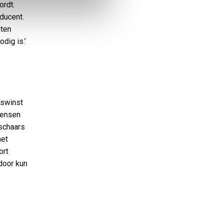
ordt.
ducent.
uten
dig is.’
dswinst
mensen
 schaars
met
ort
door kun