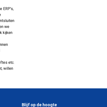
e ERP’s,
e
ntsluiten
len we
k kijken
e
unnen
d
ftes etc.
t, willen
Blijf op de hoogte