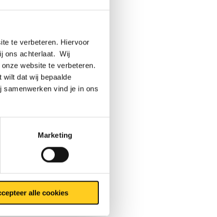
van
n voor
 in het
te te verbeteren. Hiervoor
ij ons achterlaat. Wij
 onze website te verbeteren.
 wilt dat wij bepaalde
ij samenwerken vind je in ons
snel uit
rhoud is
oor
it
Marketing
 ze
cepteer alle cookies