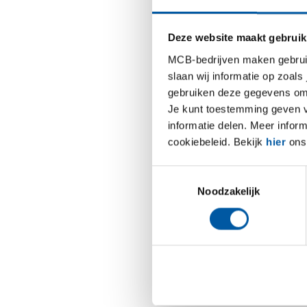
aangegaa
dergelij
Deze website maakt gebruik
andere kl
MCB-bedrijven maken gebruik 
onderhou
slaan wij informatie op zoals
gebruiken deze gegevens om 
Wat is
Je kunt toestemming geven voo
informatie delen. Meer infor
‘Door nu
cookiebeleid. Bekijk
hier
ons 
te rolle
makkelij
Toestemmingsselectie
klanten 
Noodzakelijk
helpen in
Wat bet
‘Het is 
versture
informati