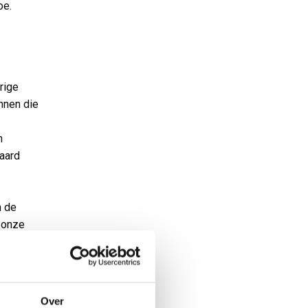
oe.
rige
innen die
n
daard
m de
j onze
Over