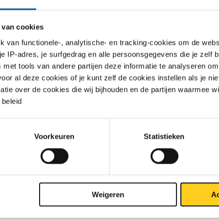
n worden via EDI of via rechtstreekse koppelingen. Het nadeel 
ke maatwerk-oplossingen is dat ze niet makkelijk te kopiëren zij
 van cookies
anten. Er gaat daarnaast veel tijd zitten in de realisatie, maar ook
van functionele-, analytische- en tracking-cookies om de websi
d.’
 je IP-adres, je surfgedrag en alle persoonsgegevens die je zelf b
met tools van andere partijen deze informatie te analyseren om
 de toegevoegde waarde van het SCSN?
r al deze cookies of je kunt zelf de cookies instellen als je niet
matie over de cookies die wij bijhouden en de partijen waarmee w
 gebruik te maken van de SCSN-standaard is het eenvoudiger en 
beleid
n; het is één enkele verbinding die moet blijven werken. Het onde
ker en de uitwisseling van data gaat veel soepeler. Niet alleen v
en leveranciers, maar ook voor ons: wij kunnen meer klanten vooru
Voorkeuren
Statistieken
 een kortere periode.’
ekent dataveiligheid en waarom is dit belangrijk?
voor onze klanten extreem belangrijk om te weten dat de data die
Weigeren
Ac
n naar een leverancier ook echt integer is. Dat wil zeggen dat de
e feitelijk hetzelfde is en dat je niet te maken hebt met tik- of