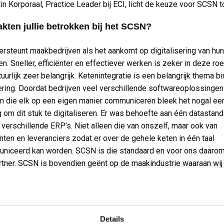
tin Korporaal, Practice Leader bij ECI, licht de keuze voor SCSN t
kten jullie betrokken bij het SCSN?
ersteunt maakbedrijven als het aankomt op digitalisering van hun
n. Sneller, efficiënter en effectiever werken is zeker in deze roe
tuurlijk zeer belangrijk. Ketenintegratie is een belangrijk thema b
sering. Doordat bedrijven veel verschillende softwareoplossingen
n die elk op een eigen manier communiceren bleek het nogal ee
g om dit stuk te digitaliseren. Er was behoefte aan één datastan
e verschillende ERP’s. Niet alleen die van onszelf, maar ook van
nten en leveranciers zodat er over de gehele keten in één taal
iceerd kan worden. SCSN is die standaard en voor ons daaro
artner. SCSN is bovendien geënt op de maakindustrie waaraan wi
gen leveren.”
st het SCSN in jullie digitaliseringsprogramma?
Details
n moesten er vanuit de ERP-systemen individuele integraties