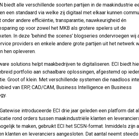
 biedt alle verschillende soorten partijen in de maakindustrie e
en een standaard via welke zij digitaal met elkaar kunnen commu
rt onder andere efficiëntie, transparantie, nauwkeurigheid én
sparing op voor zowel het MKB als grotere spelers uit de
keten. In deze ‘behind the scenes’ blogseries ondervroegen wij a
vice providers en enkele andere grote partijen uit het netwerk 
en hen opleveren.
ware solutions helpt maakbedrijven te digitaliseren. ECI biedt hi
ebreid portfolio aan schaalbare oplossingen, afgestemd op iede
tie. Groot of klein. Met verschillende systemen die naadloos int
ebied van ERP, CAD/CAM, Business Intelligence en Business
ogy.
Gatewise introduceerde ECI drie jaar geleden een platform dat al
atie rond orders tussen maakindustriële klanten en leveranciers
ogelijk te maken, gebruikt ECI het SCSN-format. Inmiddels zijn a
n klanten en leveranciers aangesloten. Dat aantal neemt steeds