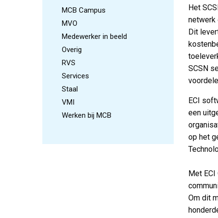
Het SCSN
MCB Campus
netwerk 
MVO
Dit leve
Medewerker in beeld
kostenbe
Overig
toelever
RVS
SCSN ser
Services
voordel
Staal
ECI soft
VMI
een uitg
Werken bij MCB
organisa
op het g
Technol
Met ECI 
communic
Om dit m
honderde