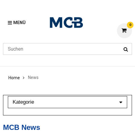
MENÜ
0
News
Home
Kategorie
Branchenbarometer
Mein MCB
MCB News
Stahl