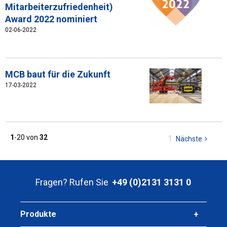
Mitarbeiterzufriedenheit)
Award 2022 nominiert
02-06-2022
MCB baut für die Zukunft
17-03-2022
1
-20 von
32
Sie
1
Nächste
Seite
sind
auf
Seite
Fragen? Rufen Sie
+49 (0)2131 3131 0
Produkte