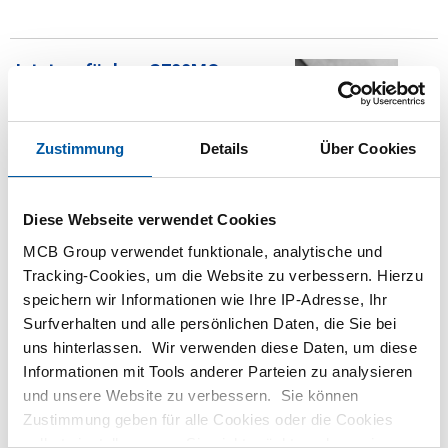
Jetzt verfügbar: S700MC
gebeizt als Einzelplatte
14-03-2025
Zustimmung
Details
Über Cookies
Eröffnung des neuen
Diese Webseite verwendet Cookies
Holzlagers optimiert
Arbeitsprozesse und spart
MCB Group verwendet funktionale, analytische und
bei W4W
Tracking-Cookies, um die Website zu verbessern. Hierzu
03-03-2025
speichern wir Informationen wie Ihre IP-Adresse, Ihr
Surfverhalten und alle persönlichen Daten, die Sie bei
uns hinterlassen. Wir verwenden diese Daten, um diese
Informationen mit Tools anderer Parteien zu analysieren
MCB und Damstahl bündeln
und unsere Website zu verbessern. Sie können
ihre Kräfte: Umfassendes
Zustimmung geben für alle Cookies oder die Cookies
Edelstahl-Sortiment nun über
selbst einstellen, wenn Sie nicht möchten, dass wir