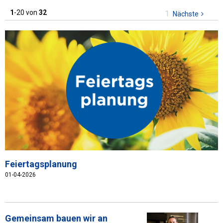
1
-20 von
32
Sie
1
Nächste
Seite
sind
auf
Seite
Feiertagsplanung
01-04-2026
Gemeinsam bauen wir an