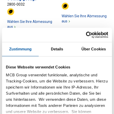
2800-0032
Wählen Sie Ihre Abmessung
aus
Wählen Sie Ihre Abmessung
aus
Zustimmung
Details
Über Cookies
Diese Webseite verwendet Cookies
MCB Group verwendet funktionale, analytische und
Tracking-Cookies, um die Website zu verbessern. Hierzu
speichern wir Informationen wie Ihre IP-Adresse, Ihr
Alu Blech/Band EN AW-
Aluminiumblech/Band
Surfverhalten und alle persönlichen Daten, die Sie bei
5083 H111 (Schiffbau
EN AW-5083 H321
uns hinterlassen. Wir verwenden diese Daten, um diese
3.2)
(Schiffbau 3.2)
Informationen mit Tools anderer Parteien zu analysieren
2800-0036
2800-0037
und unsere Website zu verbessern. Sie können