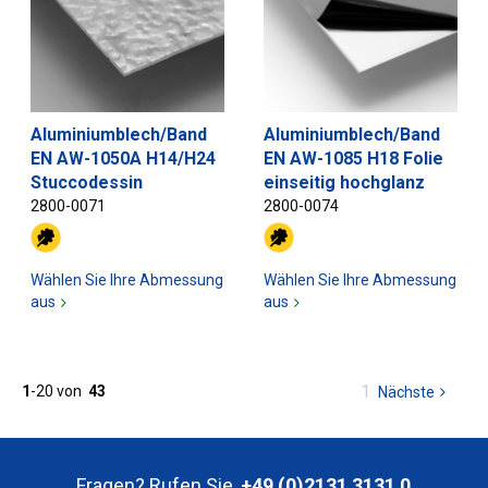
Aluminiumblech/Band
Aluminiumblech/Band
EN AW-1050A H14/H24
EN AW-1085 H18 Folie
Stuccodessin
einseitig hochglanz
2800-0071
2800-0074
Wählen Sie Ihre Abmessung
Wählen Sie Ihre Abmessung
aus
aus
Sie
1
1
-
20
von
43
Nächste
Seite
sind
auf
Seite
Fragen? Rufen Sie
+49 (0)2131 3131 0