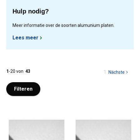
Hulp nodig?
Meer informatie over de soorten alumunium platen.
Lees meer
1
-
20
von
43
Sie
1
Nächste
Seite
sind
auf
Filteren
Seite