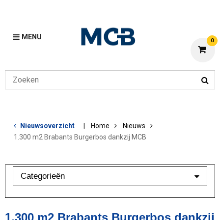
MENU
0
Nieuwsoverzicht
Home
Nieuws
1.300 m2 Brabants Burgerbos dankzij MCB
Categorieën
Branchebarometer
Mijn MCB
1.300 m2 Brabants Burgerbos dankzij
Overig