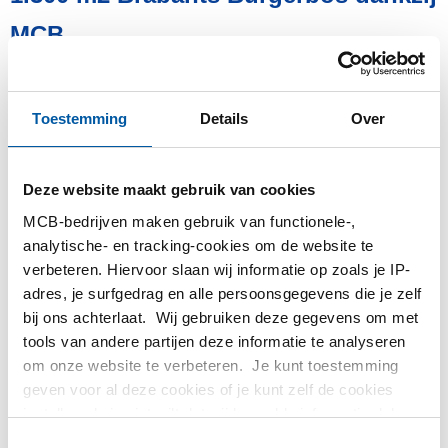
Services
MCB
Staal
17-10-2022
Werken bij MCB
Toestemming
Details
Over
Door schenkingen van particulieren én een forse bijdrage van
Deze website maakt gebruik van cookies
MCB start binnenkort de aanleg van het eerste Brabantse
Burgerbos. De schenking van MCB is het resultaat van de
MCB-bedrijven maken gebruik van functionele-,
analytische- en tracking-cookies om de website te
MCB eindejaarsactie 2021. Relaties van MCB Direct, MCB
verbeteren. Hiervoor slaan wij informatie op zoals je IP-
Nederland en MCB Specials konden daarbij een keuze maken
adres, je surfgedrag en alle persoonsgegevens die je zelf
uit ‘groene’ cadeaus. Eén van de keuzes was een donatie aan
bij ons achterlaat. Wij gebruiken deze gegevens om met
Brabantse Burgerbossen.
tools van andere partijen deze informatie te analyseren
Nu de locatie voor het eerste Brabantse Burgerbos bekend
om onze website te verbeteren. Je kunt toestemming
is, heeft Amanda van der Wielen namens MCB de cheque van
geven voor al deze cookies of je kunt zelf de cookies
€ 10.000 overhandigd aan directeur Mary Fiers en
instellen als je niet wilt dat wij bepaalde informatie delen.
projectleider Anya van de Ven van Groen Ontwikkelfonds
Meer informatie over de cookies die wij bijhouden en de
Toestemmingsselectie