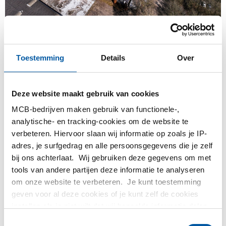
MCB Direct is klaar voor de toekomst! De markt verandert en
wij spelen daarop in. Er is een toename van de vraag naar
Toestemming
Details
Over
diensten. MCB Direct verenigt de vestigingen in Hapert en
Nederweert in één nieuwe, state-of-the-art locatie in
Valkenswaard. Deze stap maakt ons sneller, flexibeler en
Deze website maakt gebruik van cookies
efficiënter. De nieuwe vestiging van 9000 m², met 7200 m²
MCB-bedrijven maken gebruik van functionele-,
aan geavanceerde bedrijfsruimte, is ontworpen om onze
analytische- en tracking-cookies om de website te
klanten nog beter te bedienen.
verbeteren. Hiervoor slaan wij informatie op zoals je IP-
Innovatief & volautomatisch zaagcentrum
adres, je surfgedrag en alle persoonsgegevens die je zelf
De nieuwe vestiging is uitgerust met de nieuwste
bij ons achterlaat. Wij gebruiken deze gegevens om met
tools van andere partijen deze informatie te analyseren
technologieën, zoals het Kasto ZaagCenter, een
om onze website te verbeteren. Je kunt toestemming
volautomatisch zaagcentrum waarbij hoogbouw en machines
geven voor al deze cookies of je kunt zelf de cookies
volledig zijn geïntegreerd. Met deze moderne aanpak krijgen
instellen als je niet wilt dat wij bepaalde informatie delen.
we meer grip op de blijvende groei en alle
Meer informatie over de cookies die wij bijhouden en de
bedrijfsprocessen, waardoor we onze continuïteit beter
Toestemmingsselectie