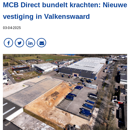
MCB Direct bundelt krachten: Nieuwe
Overig
Services
vestiging in Valkenswaard
Staal
03-04-2025
Werken bij MCB