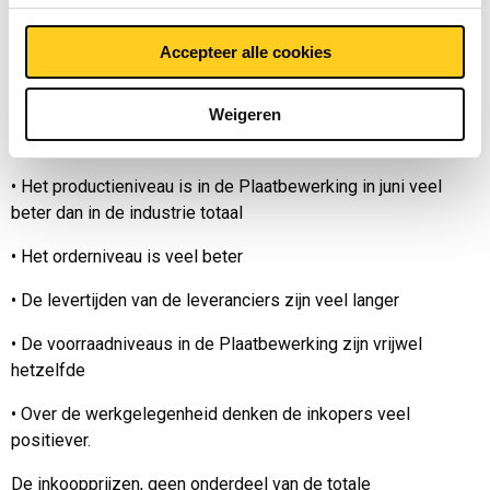
BrancheBarometer, zijn vrijwel hetzelfde volgens de inkopers
ten opzichte van vorige maand.
Accepteer alle cookies
Ten opzichte van de totale industrie (Nevi) zijn de volgende
Weigeren
conclusies te trekken m.b.t de verschillende aspecten in de
afgelopen maand:
•
Het productieniveau is in de Plaatbewerking in juni veel
beter dan in de industrie totaal
•
Het orderniveau is veel beter
•
De levertijden van de leveranciers zijn veel langer
•
De voorraadniveaus in de Plaatbewerking zijn vrijwel
hetzelfde
•
Over de werkgelegenheid denken de inkopers veel
positiever.
De inkoopprijzen, geen onderdeel van de totale