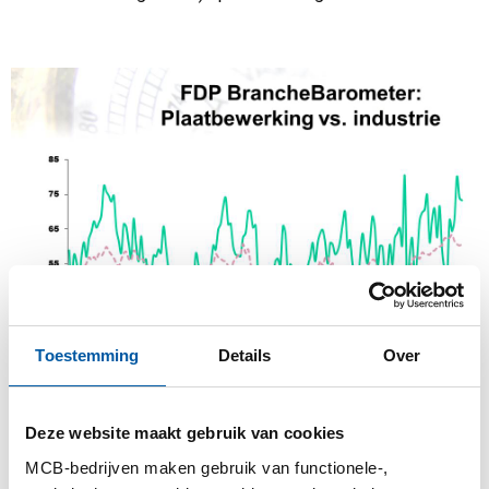
Toestemming
Details
Over
Deze website maakt gebruik van cookies
Opmerking: de relatieve vlakheid van de Nevi-lijn is te
MCB-bedrijven maken gebruik van functionele-,
verklaren met de grote verscheidenheid aan industrieën