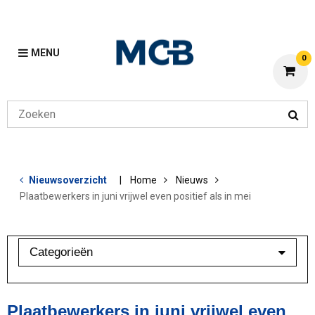
MENU
0
Nieuwsoverzicht
Home
Nieuws
Plaatbewerkers in juni vrijwel even positief als in mei
Categorieën
Branchebarometer
Mijn MCB
Plaatbewerkers in juni vrijwel even
Overig