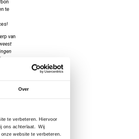
rbon
en te
ces!
erp van
eweest
singen
We
Over
cht in
t
il hier op
te te verbeteren. Hiervoor
LMK te
ij ons achterlaat. Wij
 onze website te verbeteren.