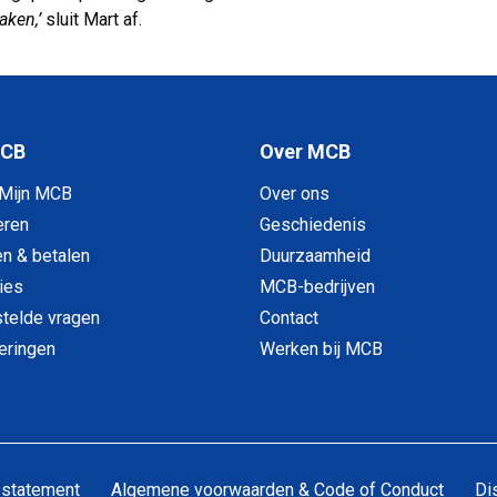
aken,’
sluit Mart af.
MCB
Over MCB
 Mijn MCB
Over ons
eren
Geschiedenis
en & betalen
Duurzaamheid
ies
MCB-bedrijven
telde vragen
Contact
veringen
Werken bij MCB
 statement
Algemene voorwaarden & Code of Conduct
Di