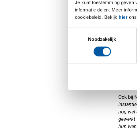
Je kunt toestemming geven voo
‘Het is m
informatie delen. Meer infor
van Son.
cookiebeleid. Bekijk
hier
ons 
heeft on
probleem
Toestemmingsselectie
Noodzakelijk
Mano Sel
geeft al
afhankel
verschil
andersom
Win-wi
Ook bij 
instantie
nog wel 
gewerkt 
hun wens