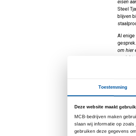
eisen aa
Steel Tj
blijven 
staalpro
Al enige
gesprek.
om hier 
verricht
merkten 
moesten 
Een kij
Toestemming
Daarom b
Deze website maakt gebruik
elkaars 
operator
MCB-bedrijven maken gebruik 
bezoek g
slaan wij informatie op zoals
nemen.’
gebruiken deze gegevens om 