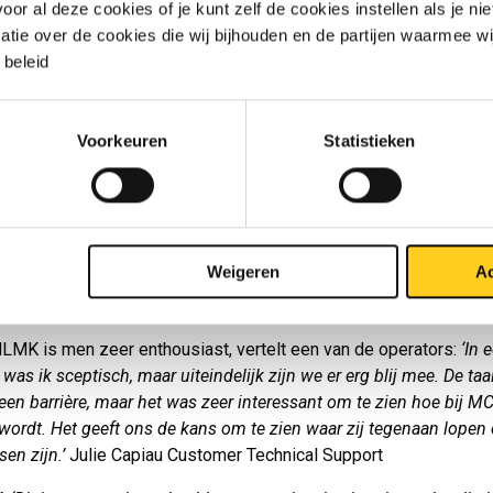
r al deze cookies of je kunt zelf de cookies instellen als je niet
ooi om inzicht te krijgen in hoe zij werken’
, vertelt een enthousi
matie over de cookies die wij bijhouden en de partijen waarmee w
‘En andersom natuurlijk ook. Dan zien ze waar wij mee werken.
beleid
ze hulp ook nodig om verbeteringen door te kunnen voeren. Wat 
 en waarom is dit zo belangrijk voor ons?’
Voorkeuren
Statistieken
ladurai, een van de operators die bij dit proces betrokken is ge
s voorbeeld:
‘De ene coil wordt linksom opgerold en de andere r
ijk van op welke lijn materiaal geproduceerd wordt. Dit alleen al g
 in spanningsbeeld. Wij moeten de machine om te richten helema
 instellen.’
Weigeren
Ac
n
NLMK is men zeer enthousiast, vertelt een van de operators:
‘In 
 was ik sceptisch, maar uiteindelijk zijn we er erg blij mee. De ta
een barrière, maar het was zeer interessant om te zien hoe bij M
wordt. Het geeft ons de kans om te zien waar zij tegenaan lopen
en zijn.’
Julie Capiau Customer Technical Support