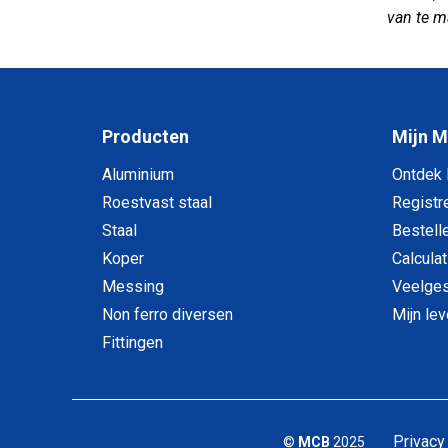
van te m
Producten
Mijn 
Aluminium
Ontdek
Roestvast staal
Registr
Staal
Bestell
Koper
Calculat
Messing
Veelges
Non ferro diversen
Mijn le
Fittingen
Privacy
©
MCB
2025