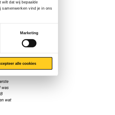
 wilt dat wij bepaalde
aste Mart
ij samenwerken vind je in ons
 NLMK
is het
Marketing
weest,
echtsom,
eeft een
al
cepteer alle cookies
eerste
al was
CB
 en wat