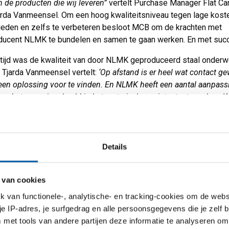
n de producten die wij leveren”
vertelt Purchase Manager Flat Ca
arda Vanmeensel. Om een hoog kwaliteitsniveau tegen lage kost
bieden en zelfs te verbeteren besloot MCB om de krachten met
ducent NLMK te bundelen en samen te gaan werken. En met suc
 tijd was de kwaliteit van door NLMK geproduceerd staal onderw
 Tjarda Vanmeensel vertelt:
‘Op afstand is er heel wat contact g
een oplossing voor te vinden. En NLMK heeft een aantal aanpas
 om het spanningsbeeld in het materiaal consistenter te maken. 
hierdoor wel wat verbeteringen, maar we waren nog niet waar we
zijn.’
kje in de keuken
Details
esloten we om een kijkje in elkaars keuken te nemen om zo inzi
 van cookies
processen te krijgen.
‘We hebben 2 workshops georganiseerd me
s van NLMK en operators van MCB’
, vertelt Tjarda.
‘Zij zijn 24 apr
van functionele-, analytische- en tracking-cookies om de websi
eweest en op 21 juni was het tijd voor MCB om een kijkje bij N
 je IP-adres, je surfgedrag en alle persoonsgegevens die je zelf b
met tools van andere partijen deze informatie te analyseren om