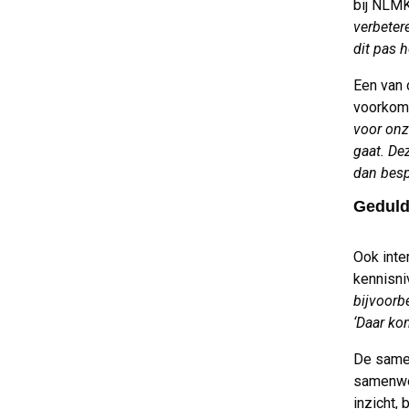
bij NLM
verbeter
dit pas h
Een van 
voorkom
voor onze
gaat. De
dan besp
Geduld
Ook inte
kennisni
bijvoorb
‘Daar ko
De same
samenwer
inzicht,