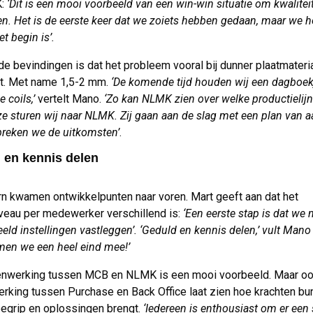
K:
‘Dit is een mooi voorbeeld van een win-win situatie om kwaliteit
en. Het is de eerste keer dat we zoiets hebben gedaan, maar we 
et begin is’.
de bevindingen is dat het probleem vooral bij dunner plaatmateri
t. Met name 1,5-2 mm.
‘De komende tijd houden wij een dagboekj
 coils,’
vertelt Mano.
‘Zo kan NLMK zien over welke productielijn
ze sturen wij naar NLMK. Zij gaan aan de slag met een plan van 
reken we de uitkomsten’
.
 en kennis delen
rn kwamen ontwikkelpunten naar voren. Mart geeft aan dat het
veau per medewerker verschillend is:
‘Een eerste stap is dat we 
eeld instellingen vastleggen’. ‘Geduld en kennis delen,’ vult Mano
men we een heel eind mee!’
nwerking tussen MCB en NLMK is een mooi voorbeeld. Maar oo
king tussen Purchase en Back Office laat zien hoe krachten bu
 begrip en oplossingen brengt.
‘Iedereen is enthousiast om er een