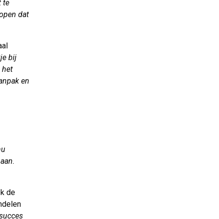
 te
hopen dat
aal
e bij
 het
aanpak en
nu
 aan.
k de
ndelen
 succes