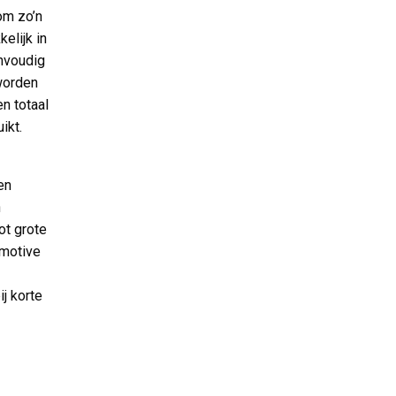
om zo’n
elijk in
nvoudig
worden
n totaal
ikt.
en
n
ot grote
omotive
ij korte