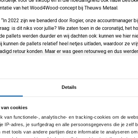
ordelijk voor de inkoop en in die hoedanigheid ook nauw betrokk
ntatie van het Wood4Wood-concept bij Theuws Metaal.
 “In 2022 zijn we benaderd door Rogier, onze accountmanager bi
aag: is dit niks voor jullie? We zaten toen in de coronatijd, het h
 de pallets werden duurder en wij dachten ook: kunnen we hier ni
j kunnen de pallets relatief heel netjes uitladen, waardoor ze vri
digd retour konden. Maar er was geen retourweg en dus werde
ezet om vervolgens in de regen te verweren. Na verloop van tijd 
 uit elkaar brokkelen en werden ze afgevoerd als kachelhout of a
ertijd werden de volumes en het aantal pallets steeds groter en 
ts steeds vaker in de weg. En dus zijn we in gesprek gegaan m
Details
 met het Wood4Wood-programma.”
etourafspraken
 van cookies
ek worden de pallets nu op dinsdag opgehaald. Martens: “De
van functionele-, analytische- en tracking-cookies om de websi
en van MCB komen meestal op donderdag of vrijdag binnen, zoda
 je IP-adres, je surfgedrag en alle persoonsgegevens die je zelf b
aandag de platen kunnen uitladen in ons geautomatiseerd magaz
met tools van andere partijen deze informatie te analyseren om
gaan vervolgens op dinsdag weer retour naar MCB. Zo staan ze ni