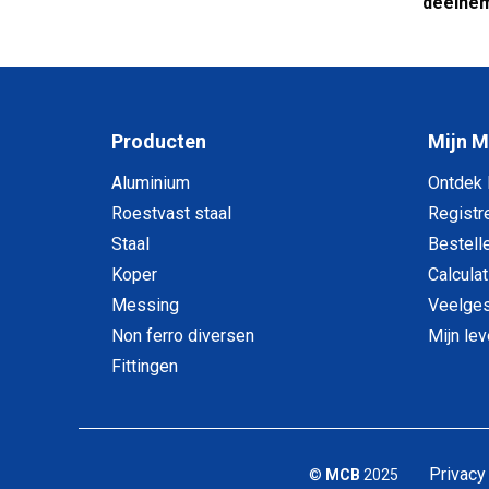
deelne
Producten
Mijn 
Aluminium
Ontdek
Roestvast staal
Registr
Staal
Bestell
Koper
Calculat
Messing
Veelges
Non ferro diversen
Mijn le
Fittingen
Privacy
©
MCB
2025