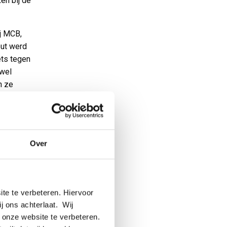
en bij de
j MCB,
out werd
ets tegen
jwel
n ze
kon je ze
fval.
stonden
et MCB en
Over
te te verbeteren. Hiervoor
t we tot
ij ons achterlaat. Wij
ijn. De
 onze website te verbeteren.
et in de