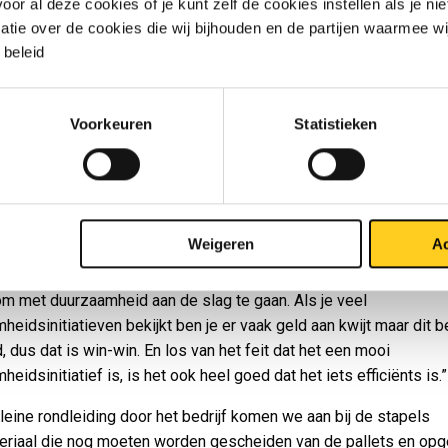
r al deze cookies of je kunt zelf de cookies instellen als je niet
ebben wij er intern in onze productie ook geen last van. Omdat 
matie over de cookies die wij bijhouden en de partijen waarmee w
is komen de pallets nooit buiten en blijven zo ook droog. En dus i
beleid
ls je daar niets mee doet. Eerst hebben we nog wat geworsteld
ng. Ga je iedere keer bellen als er een stapel pallets staat? Dat 
e instantie ook gedaan. Alleen merkten we wel dat de pallets dan 
Voorkeuren
Statistieken
eteen konden worden opgehaald en dan toch in de weg stonden. 
e standaard op dinsdag gehaald en wordt er in onze planning en
ning mee gehouden. Sindsdien verloopt het ook heel soepel.”
zamen zonder dat het geld kost
Weigeren
Ac
t dat we hiermee helpen in het verduurzamen is natuurlijk helema
oede bijkomstigheid. We krijgen nu ook steeds meer vragen van
om met duurzaamheid aan de slag te gaan. Als je veel
heidsinitiatieven bekijkt ben je er vaak geld aan kwijt maar dit 
d, dus dat is win-win. En los van het feit dat het een mooi
eidsinitiatief is, is het ook heel goed dat het iets efficiënts is.”
leine rondleiding door het bedrijf komen we aan bij de stapels
eriaal die nog moeten worden gescheiden van de pallets en o