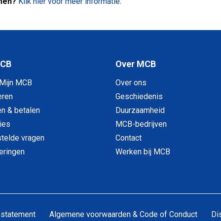
men?
Klik hier voor meer informatie
.
MCB
Over MCB
 Mijn MCB
Over ons
eren
Geschiedenis
en & betalen
Duurzaamheid
ies
MCB-bedrijven
telde vragen
Contact
veringen
Werken bij MCB
 statement
Algemene voorwaarden & Code of Conduct
Di