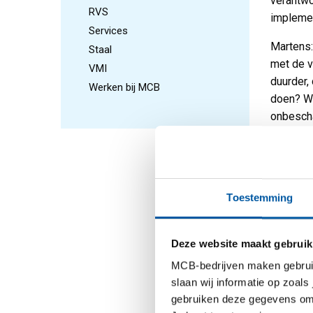
verantwo
RVS
impleme
Services
Martens:
Staal
met de vr
VMI
duurder,
Werken bij MCB
doen? Wi
onbescha
buiten g
helemaal
Tegelijk
de palle
Toestemming
gestart
Vaste r
Deze website maakt gebruik
Om de we
MCB-bedrijven maken gebruik 
levering
slaan wij informatie op zoals
en met m
gebruiken deze gegevens om 
pallets 