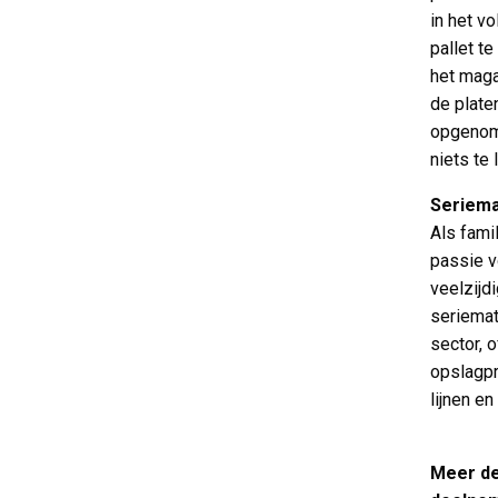
in het v
pallet t
het maga
de plate
opgenome
niets te
Seriema
Als fami
passie v
veelzijd
seriemat
sector, 
opslagpro
lijnen en
Meer de