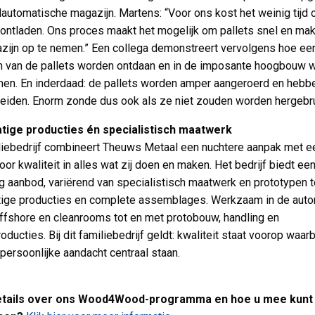
olautomatische magazijn. Martens: “Voor ons kost het weinig tijd 
e ontladen. Ons proces maakt het mogelijk om pallets snel en makk
zijn op te nemen.” Een collega demonstreert vervolgens hoe ee
n van de pallets worden ontdaan en in de imposante hoogbouw 
n. En inderdaad: de pallets worden amper aangeroerd en hebbe
 leiden. Enorm zonde dus ook als ze niet zouden worden hergebru
tige producties én specialistisch maatwerk
liebedrijf combineert Theuws Metaal een nuchtere aanpak met e
oor kwaliteit in alles wat zij doen en maken. Het bedrijf biedt ee
ig aanbod, variërend van specialistisch maatwerk en prototypen t
ige producties en complete assemblages. Werkzaam in de aut
offshore en cleanrooms tot en met protobouw, handling en
ducties. Bij dit familiebedrijf geldt: kwaliteit staat voorop waarb
 persoonlijke aandacht centraal staan.
tails over ons Wood4Wood-programma en hoe u mee kunt