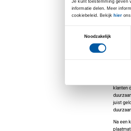
Je kunt toestemming geven voo
weg en h
informatie delen. Meer infor
zo kort 
cookiebeleid. Bekijk
hier
ons 
jammer a
uitvoeri
Toestemmingsselectie
in eerst
Noodzakelijk
altijd m
worden z
MCB reke
Verduur
“Het fei
en een g
klanten 
duurzaam
juist gel
duurzaamh
Na een k
plaatmat