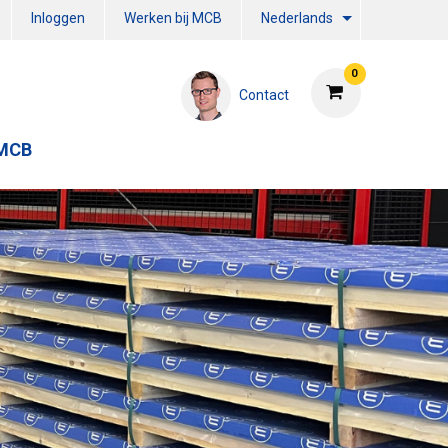
Inloggen
Werken bij MCB
Nederlands
0
Contact
 MCB