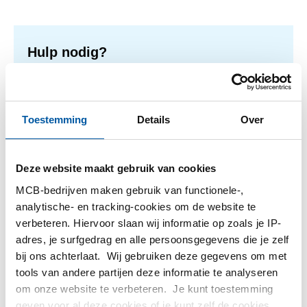
Hulp nodig?
Meer informatie over de soorten alumunium platen.
Lees meer
Toestemming
Details
Over
Deze website maakt gebruik van cookies
1
-
1
van
1
U
1
MCB-bedrijven maken gebruik van functionele-,
bent
analytische- en tracking-cookies om de website te
op
Filteren
verbeteren. Hiervoor slaan wij informatie op zoals je IP-
pagina
adres, je surfgedrag en alle persoonsgegevens die je zelf
bij ons achterlaat. Wij gebruiken deze gegevens om met
tools van andere partijen deze informatie te analyseren
om onze website te verbeteren. Je kunt toestemming
geven voor al deze cookies of je kunt zelf de cookies