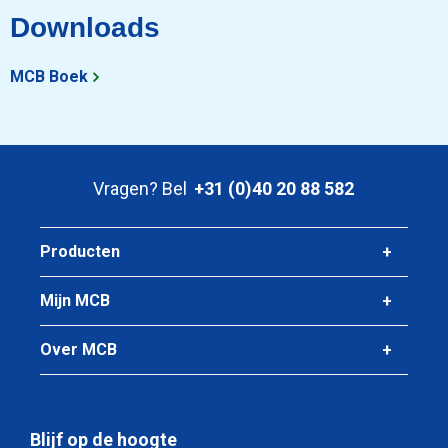
10,731
Downloads
Bruto prijs
Selecteer
MCB Boek
Artikelnummer
3000-0030-3050102
Omschrijving
Kgw opendoosprofiel S235JR 30x50x10x2 ca 7 m opening
Vragen? Bel
+31 (0)40 20 88 582
10 mm
Producten
Stuks gewicht in kg
15,547
Mijn MCB
Bruto prijs
Selecteer
Over MCB
Artikelnummer
3000-0030-3535852
Omschrijving
Blijf op de hoogte
Kgw opendoosprofiel S235JR 35x35x8,5x2 opening 18