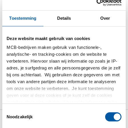
Inloggen
Toestemming
Details
Over
Gelieve in te loggen om te bestellen
Deze website maakt gebruik van cookies
Bestel met uw eigen artikelnummers
MCB-bedrijven maken gebruik van functionele-,
Calculeren met actuele MCB-prijzen
analytische- en tracking-cookies om de website te
Volg uw order via Track&Trace
verbeteren. Hiervoor slaan wij informatie op zoals je IP-
adres, je surfgedrag en alle persoonsgegevens die je zelf
bij ons achterlaat. Wij gebruiken deze gegevens om met
tools van andere partijen deze informatie te analyseren
om onze website te verbeteren. Je kunt toestemming
Product
Product omschrijving
Bruto prijslijst
geven voor al deze cookies of je kunt zelf de cookies
instellen als je niet wilt dat wij bepaalde informatie delen.
Downloads
Specificaties
Meer informatie over de cookies die wij bijhouden en de
Toestemmingsselectie
partijen waarmee wij samenwerken vind je in ons
Noodzakelijk
cookiebeleid. Bekijk
hier
ons beleid
Bruto prijslijst: Koudgewalst