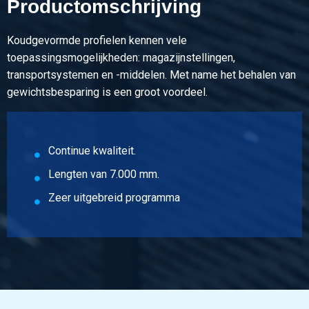
Productomschrijving
Artikelnummer
3000-0030-3030102
Koudgevormde profielen kennen vele
Omschrijving
toepassingsmogelijkheden: magazijnstellingen,
Kgw opendoosprofiel S235JR 30x30x10x2 ca 7 mtr
transportsystemen en -middelen. Met name het behalen van
opening 10 mm
gewichtsbesparing is een groot voordeel.
Stuks gewicht in kg
11,067
Continue kwaliteit.
Bruto prijs
Selecteer
Lengten van 7.000 mm.
Zeer uitgebreid programma
Artikelnummer
3000-0030-3030852
Omschrijving
Kgw opendoosprofiel S235JR 30x30x8,5x2 ca 7 mtr
opening 13 mm
Stuks gewicht in kg