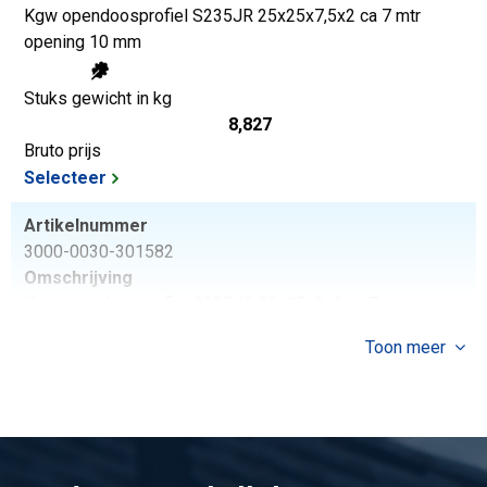
Kgw opendoosprofiel S235JR 25x25x7,5x2 ca 7 mtr
opening 10 mm
Stuks gewicht in kg
8,827
Bruto prijs
Selecteer
Artikelnummer
3000-0030-301582
Omschrijving
Kgw opendoosprofiel S235JR 30x15x8x2 ca 7 mtr opening
14 mm
Toon meer
Stuks gewicht in kg
7,035
Bruto prijs
Selecteer