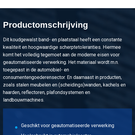
Artikelnummer
1000-0010-2512508
Omschrijving
Productomschrijving
Koudgewalste plaat DC01-A-m geolied 2500x1250x0,80
Dit koudgewalst band- en plaatstaal heeft een constante
Stuks gewicht in kg
kwaliteit en hoogwaardige scherptetoleranties. Hiermee
20,00
komt het volledig tegemoet aan de moderne eisen voor
Bruto prijs
geautomatiseerde verwerking. Het materiaal wordt m.n.
Selecteer
toegepast in de automobiel- en
consumentengoederensector. En daarnaast in producten,
Artikelnummer
zoals stalen meubelen en (scheidings)wanden, kachels en
1000-0010-31508
haarden, reflectoren, plafondsystemen en
Omschrijving
landbouwmachines.
Koudgewalste plaat DC01-A-m geolied 3000x1500x0,80
Stuks gewicht in kg
28,80
Geschikt voor geautomatiseerde verwerking
Bruto prijs