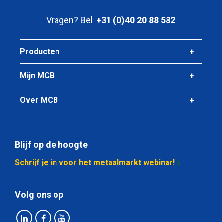
22,50
Bruto prijs
Vragen? Bel
+31 (0)40 20 88 582
Selecteer
Artikelnummer
Producten
1000-0010-31509
Omschrijving
Mijn MCB
Koudgewalste plaat DC01-A-m geolied 3000x1500x0,90
Over MCB
Stuks gewicht in kg
32,40
Bruto prijs
Selecteer
Blijf op de hoogte
Schrijf je in voor het metaalmarkt webinar!
Artikelnummer
1000-0010-211
Omschrijving
Volg ons op
Koudgewalste plaat DC01-A-m geolied 2000x1000x1