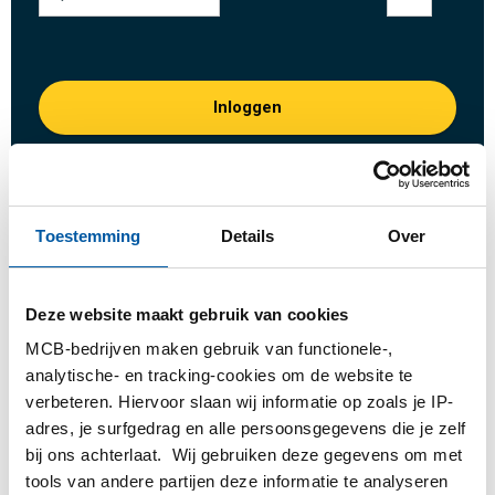
Inloggen
Gelieve in te loggen om te bestellen
Toestemming
Details
Over
Bestel met uw eigen artikelnummers
Calculeren met actuele MCB-prijzen
Volg uw order via Track&Trace
Deze website maakt gebruik van cookies
MCB-bedrijven maken gebruik van functionele-,
analytische- en tracking-cookies om de website te
verbeteren. Hiervoor slaan wij informatie op zoals je IP-
adres, je surfgedrag en alle persoonsgegevens die je zelf
Product
Product omschrijving
Bruto prijslijst
bij ons achterlaat. Wij gebruiken deze gegevens om met
Downloads
Specificaties
tools van andere partijen deze informatie te analyseren