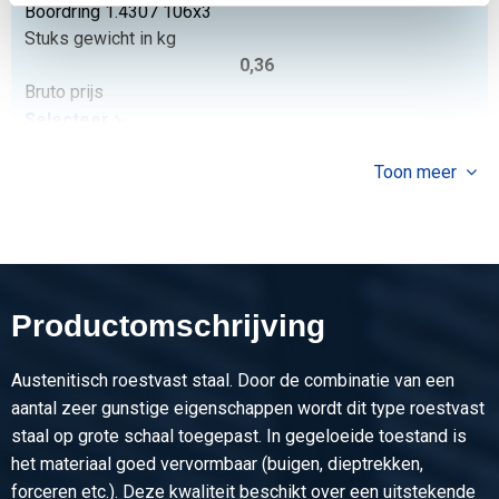
Boordring 1.4307 106x3
Stuks gewicht in kg
0,36
Bruto prijs
Selecteer
Artikelnummer
Toon meer
2430-0165-1084
Omschrijving
Boordring 1.4307 108x4
Stuks gewicht in kg
0,55
Productomschrijving
Bruto prijs
Selecteer
Austenitisch roestvast staal. Door de combinatie van een
Artikelnummer
aantal zeer gunstige eigenschappen wordt dit type roestvast
2430-0165-11432
staal op grote schaal toegepast. In gegeloeide toestand is
Omschrijving
het materiaal goed vervormbaar (buigen, dieptrekken,
Boordring 1.4307 114,3x2
forceren etc.). Deze kwaliteit beschikt over een uitstekende