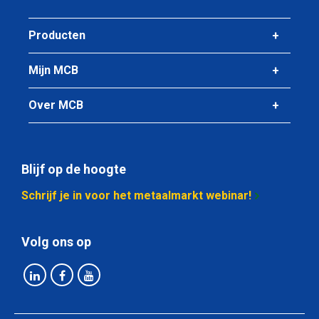
Bruto prijs
Selecteer
Producten
Artikelnummer
Mijn MCB
2430-0165-13973
Omschrijving
Over MCB
Boordring 1.4307 139,7x3
Stuks gewicht in kg
0,43
Bruto prijs
Blijf op de hoogte
Selecteer
Schrijf je in voor het metaalmarkt webinar!
Artikelnummer
2430-0165-1542
Volg ons op
Omschrijving
Boordring 1.4307 154x2
Stuks gewicht in kg
0,34
Bruto prijs