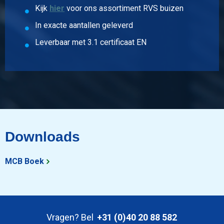
0,26
Kijk
hier
voor ons assortiment RVS buizen
Bruto prijs
In exacte aantallen geleverd
Selecteer
Leverbaar met 3.1 certificaat EN
Artikelnummer
2430-0165-1313
Omschrijving
Boordring 1.4307 131x3
Stuks gewicht in kg
0,47
Bruto prijs
Downloads
Selecteer
Artikelnummer
MCB Boek
2430-0165-13972
Omschrijving
Boordring 1.4307 139,7x2
Stuks gewicht in kg
Vragen? Bel
+31 (0)40 20 88 582
0,26