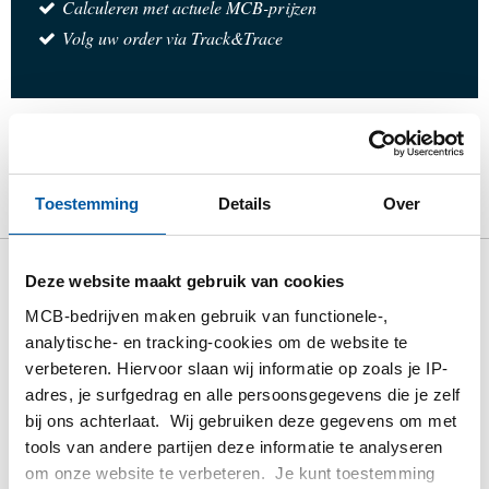
Calculeren met actuele MCB-prijzen
Volg uw order via Track&Trace
Product
Product omschrijving
Bruto prijslijst
Toestemming
Details
Over
Downloads
Specificaties
Deze website maakt gebruik van cookies
Bruto prijslijst: Boordring
MCB-bedrijven maken gebruik van functionele-,
1.4307
analytische- en tracking-cookies om de website te
verbeteren. Hiervoor slaan wij informatie op zoals je IP-
Prijzen in Euro per: 1 Stuks
adres, je surfgedrag en alle persoonsgegevens die je zelf
bij ons achterlaat. Wij gebruiken deze gegevens om met
Artikelnummer
tools van andere partijen deze informatie te analyseren
2430-0165-10162
om onze website te verbeteren. Je kunt toestemming