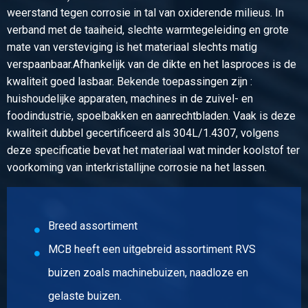
Stuks gewicht in kg
weerstand tegen corrosie in tal van oxiderende milieus. In
0,214
verband met de taaiheid, slechte warmtegeleiding en grote
Bruto prijs
mate van versteviging is het materiaal slechts matig
Selecteer
verspaanbaar.Afhankelijk van de dikte en het lasproces is de
kwaliteit goed lasbaar. Bekende toepassingen zijn :
Artikelnummer
huishoudelijke apparaten, machines in de zuivel- en
2430-0165-11433
foodindustrie, spoelbakken en aanrechtbladen. Vaak is deze
Omschrijving
kwaliteit dubbel gecertificeerd als 304L/1.4307, volgens
Boordring 1.4307 114,3x3
deze specificatie bevat het materiaal wat minder koolstof ter
Stuks gewicht in kg
voorkoming van interkristallijne corrosie na het lassen.
0,29
Bruto prijs
Selecteer
Breed assortiment
Artikelnummer
MCB heeft een uitgebreid assortiment RVS
2430-0165-1292
Omschrijving
buizen zoals machinebuizen, naadloze en
Boordring 1.4307 129x2
gelaste buizen.
Stuks gewicht in kg