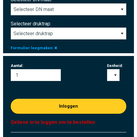
Selecteer druktrap:
Formulier leegmaken
Aantal:
Eenheid:
Inloggen
Gelieve in te loggen om te bestellen