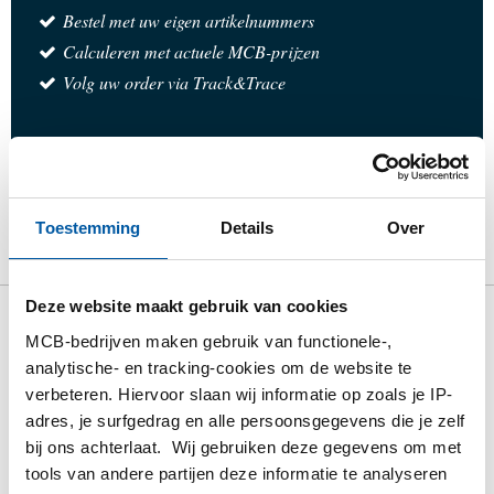
Bestel met uw eigen artikelnummers
Calculeren met actuele MCB-prijzen
Volg uw order via Track&Trace
Product
Product omschrijving
Bruto prijslijst
Toestemming
Details
Over
Downloads
Specificaties
Deze website maakt gebruik van cookies
Bruto prijslijst: Rvs blindflens
MCB-bedrijven maken gebruik van functionele-,
analytische- en tracking-cookies om de website te
1.4307 type 05 EN 1092-1
verbeteren. Hiervoor slaan wij informatie op zoals je IP-
adres, je surfgedrag en alle persoonsgegevens die je zelf
Prijzen in Euro per: 1 Stuks
bij ons achterlaat. Wij gebruiken deze gegevens om met
tools van andere partijen deze informatie te analyseren