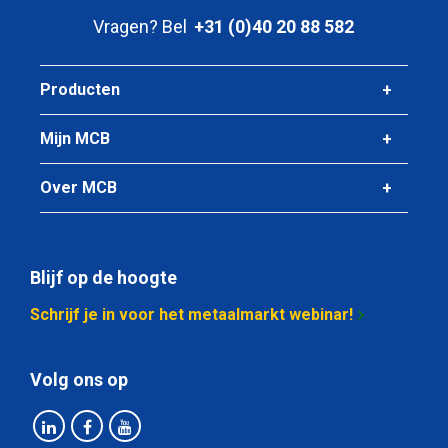
Stuks gewicht in kg
Vragen? Bel
+31 (0)40 20 88 582
16,20
Bruto prijs
Selecteer
Producten
Artikelnummer
Mijn MCB
2430-0142-2040
Omschrijving
Over MCB
Rvs blindflens 1.4307 type 05 NW20 PN40 EN 1092-1
Stuks gewicht in kg
1,14
Bruto prijs
Blijf op de hoogte
Selecteer
Schrijf je in voor het metaalmarkt webinar!
Artikelnummer
2430-0142-25010
Volg ons op
Omschrijving
Rvs blindflens 1.4307 type 05 NW250 PN10 EN 1092-1
Stuks gewicht in kg