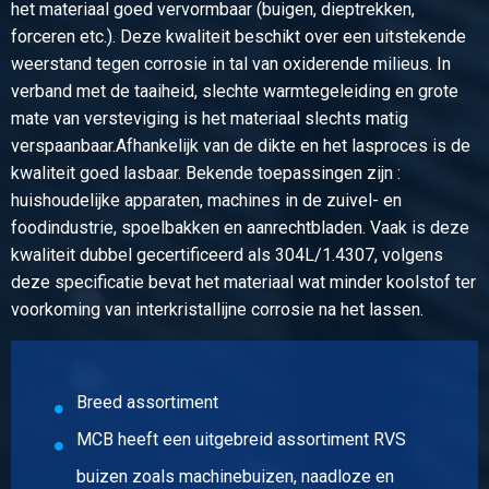
Omschrijving
het materiaal goed vervormbaar (buigen, dieptrekken,
Rvs blindflens 1.4307 type 05 NW150 PN16 EN 1092-1
forceren etc.). Deze kwaliteit beschikt over een uitstekende
Stuks gewicht in kg
weerstand tegen corrosie in tal van oxiderende milieus. In
10,50
verband met de taaiheid, slechte warmtegeleiding en grote
Bruto prijs
mate van versteviging is het materiaal slechts matig
Selecteer
verspaanbaar.Afhankelijk van de dikte en het lasproces is de
kwaliteit goed lasbaar. Bekende toepassingen zijn :
Artikelnummer
huishoudelijke apparaten, machines in de zuivel- en
2430-0142-15040
foodindustrie, spoelbakken en aanrechtbladen. Vaak is deze
Omschrijving
kwaliteit dubbel gecertificeerd als 304L/1.4307, volgens
Rvs blindflens 1.4307 type 05 NW150 PN40 EN 1092-1
deze specificatie bevat het materiaal wat minder koolstof ter
Stuks gewicht in kg
voorkoming van interkristallijne corrosie na het lassen.
14,60
Bruto prijs
Selecteer
Breed assortiment
Artikelnummer
MCB heeft een uitgebreid assortiment RVS
2430-0142-1540
Omschrijving
buizen zoals machinebuizen, naadloze en