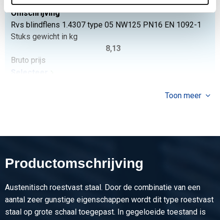
2430-0142-12516
Omschrijving
Rvs blindflens 1.4307 type 05 NW125 PN16 EN 1092-1
Stuks gewicht in kg
8,13
Bruto prijs
Selecteer
Artikelnummer
Toon meer
2430-0142-12540
Omschrijving
Rvs blindflens 1.4307 type 05 NW125 PN40 EN 1092-1
Stuks gewicht in kg
10,80
Productomschrijving
Bruto prijs
Selecteer
Austenitisch roestvast staal. Door de combinatie van een
Artikelnummer
aantal zeer gunstige eigenschappen wordt dit type roestvast
2430-0142-15016
staal op grote schaal toegepast. In gegeloeide toestand is