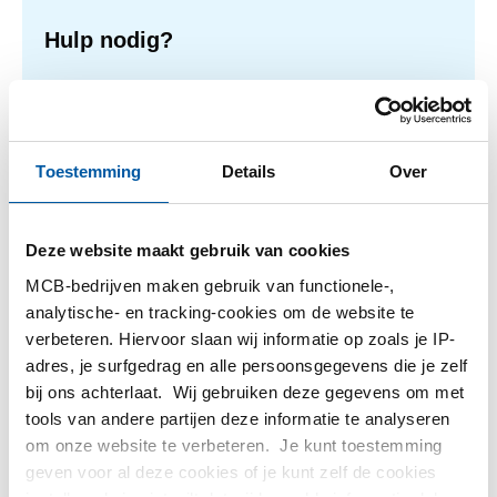
Hulp nodig?
Meer informatie over de soorten alumunium platen.
Lees meer
Toestemming
Details
Over
Deze website maakt gebruik van cookies
1
-
2
van
2
U
1
bent
MCB-bedrijven maken gebruik van functionele-,
op
analytische- en tracking-cookies om de website te
Filteren
pagina
verbeteren. Hiervoor slaan wij informatie op zoals je IP-
adres, je surfgedrag en alle persoonsgegevens die je zelf
bij ons achterlaat. Wij gebruiken deze gegevens om met
tools van andere partijen deze informatie te analyseren
om onze website te verbeteren. Je kunt toestemming
geven voor al deze cookies of je kunt zelf de cookies