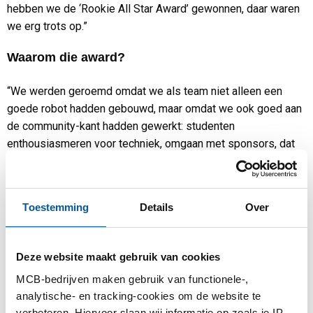
hebben we de ‘Rookie All Star Award’ gewonnen, daar waren
we erg trots op.”
Waarom die award?
“We werden geroemd omdat we als team niet alleen een
goede robot hadden gebouwd, maar omdat we ook goed aan
de community-kant hadden gewerkt: studenten
enthousiasmeren voor techniek, omgaan met sponsors, dat
soort zaken. We hebben ook een ticket naar de WK gekregen,
dat was helemaal een mooie ervaring. Dit jaar zijn we met de
competitie naar Chicago gegaan, als tweedejaars team.
Toestemming
Details
Over
Helaas kwamen we niet verder dan de kwartfinales, maar wel
al verder dan in de voorrondes.”
Deze website maakt gebruik van cookies
“Dit jaar hebben we opnieuw een team met studenten
opgezet. We werken samen met Fontys Mechatronica,
MCB-bedrijven maken gebruik van functionele-,
Werktuigbouwkunde en Elektrotechniek. Maar we hebben ook
analytische- en tracking-cookies om de website te
een samenwerking met middelbare scholieren, ze doen bij
verbeteren. Hiervoor slaan wij informatie op zoals je IP-