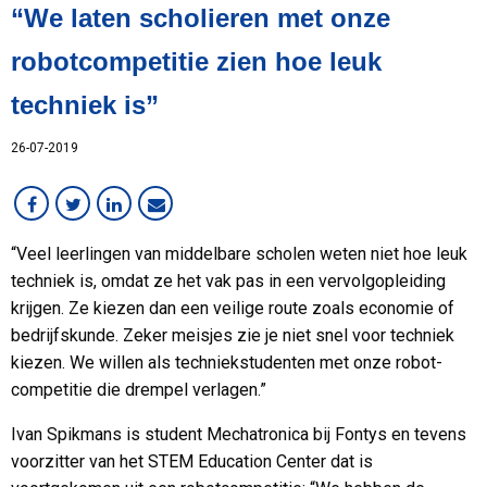
“We laten scholieren met onze
Klant in beeld
Lean
robotcompetitie zien hoe leuk
MCB Campus
techniek is”
MVO
Medewerker in beeld
26-07-2019
Overig
RVS
Services
“Veel leerlingen van middelbare scholen weten niet hoe leuk
Staal
techniek is, omdat ze het vak pas in een vervolgopleiding
VMI
krijgen. Ze kiezen dan een veilige route zoals economie of
Werken bij MCB
bedrijfskunde. Zeker meisjes zie je niet snel voor techniek
kiezen. We willen als techniekstudenten met onze robot-
competitie die drempel verlagen.”
Ivan Spikmans is student Mechatronica bij Fontys en tevens
voorzitter van het STEM Education Center dat is