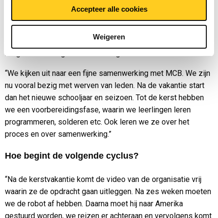
omdat er nogal wat krachten op komen te staan. Het zijn
Accepteer alle cookies
misschien geen ‘robowars’ waar we aan deelnemen, maar je
mag andere robots wel wegduwen. Er is dus wel fysiek
Weigeren
contact tussen de robots, maar dan zoals bij voetbal: je mag
zorgen dat de tegenstander niet gaat scoren.”
“We kijken uit naar een fijne samenwerking met MCB. We zijn
nu vooral bezig met werven van leden. Na de vakantie start
dan het nieuwe schooljaar en seizoen. Tot de kerst hebben
we een voorbereidingsfase, waarin we leerlingen leren
programmeren, solderen etc. Ook leren we ze over het
proces en over samenwerking.”
Hoe begint de volgende cyclus?
“Na de kerstvakantie komt de video van de organisatie vrij
waarin ze de opdracht gaan uitleggen. Na zes weken moeten
we de robot af hebben. Daarna moet hij naar Amerika
gestuurd worden, we reizen er achteraan en vervolgens komt