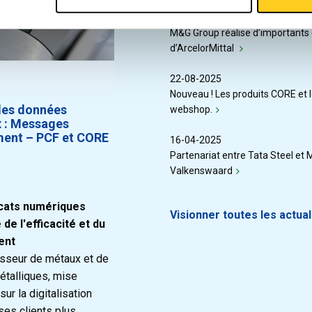
29-09-2025
M&G Group réalise d’importants
d’ArcelorMittal
22-08-2025
Nouveau ! Les produits CORE et 
des données
webshop.
 : Messages
ent – PCF et CORE
16-04-2025
Partenariat entre Tata Steel et 
Valkenswaard
icats numériques
Visionner toutes les actual
de l'efficacité et du
ent
sseur de métaux et de
étalliques, mise
ur la digitalisation
ses clients plus