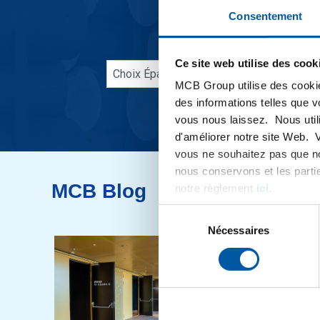
Consentement
Ce site web utilise des cook
MCB Group utilise des cookie
des informations telles que 
vous nous laissez. Nous util
d'améliorer notre site Web. 
vous ne souhaitez pas que no
nous conservons et les parti
MCB Blog
notre règlement
ici
.
Sélection
du
Nécessaires
consentement