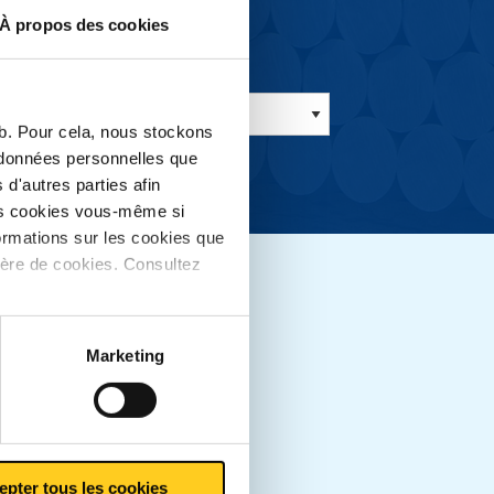
À propos des cookies
eb. Pour cela, nous stockons
s données personnelles que
d'autres parties afin
les cookies vous-même si
ormations sur les cookies que
ière de cookies. Consultez
s
Marketing
 fiable
epter tous les cookies