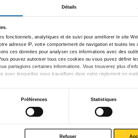
Détails
En 3 étapes simples
ies.
s fonctionnels, analytiques et de suivi pour améliorer le site W
votre adresse IP, votre comportement de navigation et toutes le
Chercher
ions ces données pour analyser ces informations avec des outils 
Vous pouvez autoriser tous ces cookies ou vous puvez définir 
us partagions certaines informations. Vous trouverez plus d'inf
es avec lesquelles nous travaillons dans notre règlement en mat
MCB Actualité
Préférences
Statistiques
01-04-2026
Planification des jours fériés
12-03-2026
Construisons ensemble un avenir
Refuser
Acc