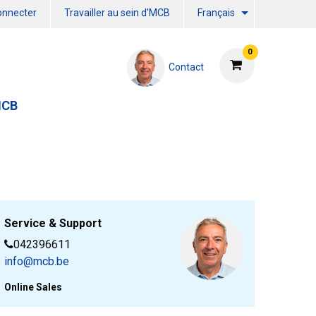
onnecter
Travailler au sein d'MCB
Français
0
Contact
MCB
Service & Support
042396611
info@mcb.be
Online Sales