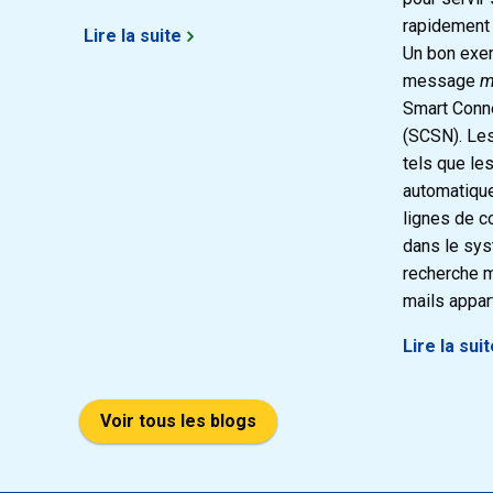
rapidement 
Lire la suite
Un bon exem
message
m
Smart Conn
(SCSN). Le
tels que les
automatiqu
lignes de 
dans le sys
recherche m
mails appar
Lire la sui
Voir tous les blogs