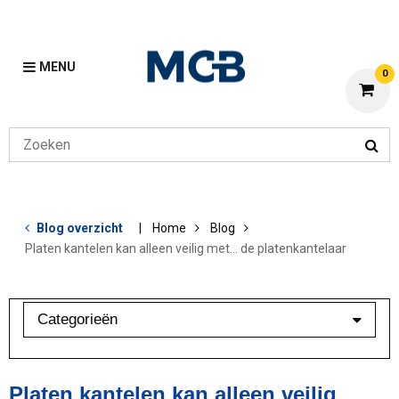
MENU
0
Blog overzicht
Home
Blog
Platen kantelen kan alleen veilig met… de platenkantelaar
Categorieën
Aluminium
Bewerkingen
Platen kantelen kan alleen veilig
Klant in beeld