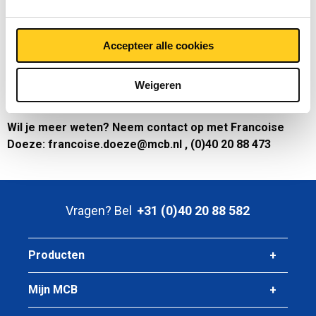
het niet.
Onze platenkantelaar kan een pakket gewicht van maximaal
Accepteer alle cookies
3500 kilo kantelen. De afmeting van plaat kan tot een
maximale lengte van 3000 mm en breedte van 2000 mm zijn.
De kantelaar zorgt dat de B-zijde van platen boven komt te
Weigeren
liggen en doet dat in volle pakken.
Wil je meer weten? Neem contact op met Francoise
Doeze: francoise.doeze@mcb.nl , (0)40 20 88 473
Vragen? Bel
+31 (0)40 20 88 582
Producten
Mijn MCB