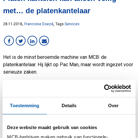
Lean
met… de platenkantelaar
MCB Campus
MVO
,
,
28-11-2018
Francoise Doezé
Tags:
Services
Medewerker in beeld
Overig
RVS
Services
Het is de minst beroemde machine van MCB: de
platenkantelaar. Hij lijkt op Pac Man, maar wordt ingezet voor
Staal
serieuze zaken.
VMI
Werken bij MCB
Toestemming
Details
Over
Deze website maakt gebruik van cookies
MCB-bedrijven maken gebruik van functionele-,