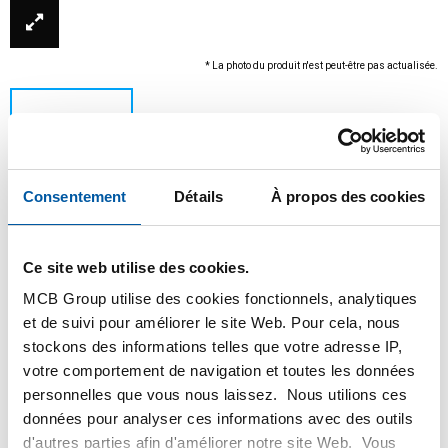
* La photo du produit n'est peut-être pas actualisée.
Consentement
Détails
À propos des cookies
Ce site web utilise des cookies.
MCB Group utilise des cookies fonctionnels, analytiques
Ce produit ne peut être commandé en ligne, pour
et de suivi pour améliorer le site Web. Pour cela, nous
plus d'information, veuillez contacter notre
stockons des informations telles que votre adresse IP,
service client.
votre comportement de navigation et toutes les données
personnelles que vous nous laissez. Nous utilions ces
Commandez avec vos propres numéros d’articles
données pour analyser ces informations avec des outils
d'autres parties afin d'améliorer notre site Web. Vous
Calculez avec les prix MCB actuels