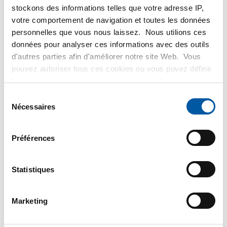
stockons des informations telles que votre adresse IP,
Prix en euro par 1 Pièces
votre comportement de navigation et toutes les données
personnelles que vous nous laissez. Nous utilions ces
N° d'article
données pour analyser ces informations avec des outils
2430-0145-12
d'autres parties afin d'améliorer notre site Web. Vous
Description
pouvez autoriser tous ces cookies ou vous puvez définir
Acier inox 304L bride filete NPT ANSI A182 150 lbs SF
les cookies vous-même si vous ne souhaitez pas que
1/2Inx1/2In
nous partagions certaines informations. Vous trouverez
Sélection
Poids des pièces en kg
plus d'informations sur les cookies que nous conservons
Nécessaires
du
0,41
et les parties avec lesquelles nous travaillons dans notre
consentement
Prix brut
règlement en matière de cookies. Consultez notre
Sélectionner
Préférences
règlement
ici
.
N° d'article
2430-0145-34
Statistiques
Description
Acier inox 304L bride filete NPT ANSI A182 150 lbs SF
Marketing
3/4Inx3/4In
Poids des pièces en kg