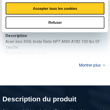
0,57
Prix brut
Accepter tous les cookies
Sélectionner
Refuser
N° d'article
2430-0145-1
Description
Acier inox 304L bride filete NPT ANSI A182 150 lbs SF
1Inx1In
Poids des pièces en kg
0,80
Prix brut
Montrer plus
Sélectionner
N° d'article
2430-0145-112
Description
Description du produit
Acier inox 304L bride filete NPT ANSI A182 150 lbs SF 1
1/2Inx1 1/2In