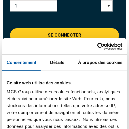
SE CONNECTER
Veuillez vous connecter afin de pouvoir passer
commande
Consentement
Détails
À propos des cookies
Commandez avec vos propres numéros d’articles
Ce site web utilise des cookies.
Calculez avec les prix MCB actuels
MCB Group utilise des cookies fonctionnels, analytiques
Suivez votre commande avec Track&Trace
et de suivi pour améliorer le site Web. Pour cela, nous
stockons des informations telles que votre adresse IP,
votre comportement de navigation et toutes les données
personnelles que vous nous laissez. Nous utilions ces
Produit
Description du produit
Liste de prix brut
données pour analyser ces informations avec des outils