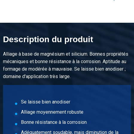
Prix brut
Sélectionner
N° d'article
2810-0050-121
Description
Description du produit
Alu tube rond EN AW-6060 T66 12x1 a 6 mtr
Alliage à base de magnésium et silicium. Bonnes propriétés
Poids des pièces en kg
mécaniques et bonne résistance à la corrosion. Aptitude au
0,57
formage de modérée à mauvaise. Se laisse bien anodiser ;
Prix brut
domaine d'application très large.
Sélectionner
N° d'article
2810-0050-1215
Se laisse bien anodiser
Description
Alliage moyennement robuste
Alu tube rond EN AW-6060 T66 12x1,5 a 6 mtr
Bonne résistance à la corrosion
Poids des pièces en kg
Adéquatement soudable, mais diminution de la