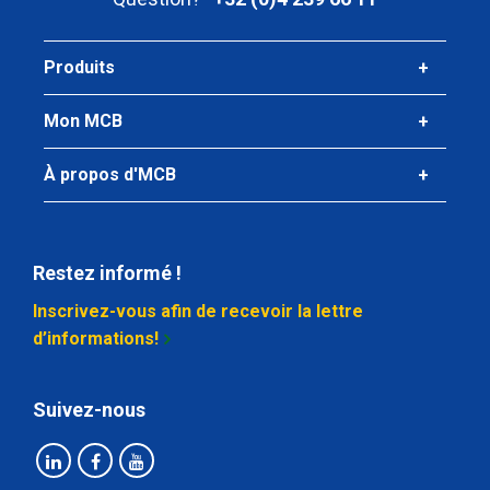
Poids des pièces en kg
0,672
Produits
Prix brut
Sélectionner
Mon MCB
N° d'article
À propos d'MCB
2810-0050-142
Description
Alu tube rond EN AW-6060 T66 14x2 a 6 mtr
Restez informé !
Poids des pièces en kg
Inscrivez-vous afin de recevoir la lettre
1,248
d’informations!
Prix brut
Sélectionner
Suivez-nous
N° d'article
2810-0050-1515
Description