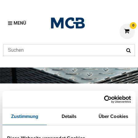
MENÜ
0
Band
Vorherige
Home
Band
Zustimmung
Details
Über Cookies