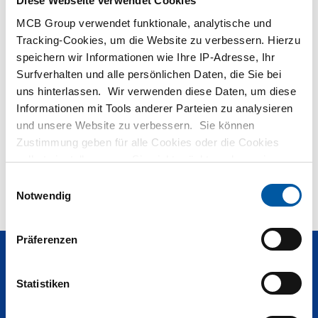
Diese Webseite verwendet Cookies
MCB Group verwendet funktionale, analytische und
Hulp nodig?
Tracking-Cookies, um die Website zu verbessern. Hierzu
speichern wir Informationen wie Ihre IP-Adresse, Ihr
Meer informatie over de soorten alumunium platen.
Surfverhalten und alle persönlichen Daten, die Sie bei
Lees meer
uns hinterlassen. Wir verwenden diese Daten, um diese
Informationen mit Tools anderer Parteien zu analysieren
und unsere Website zu verbessern. Sie können
Keine Produkte gefunden Band
Zustimmung geben für alle Cookies oder die Cookies
selbst einstellen, wenn Sie nicht möchten, dass wir
Nicht gefunden was Sie suchen? Unsere
Mitarbeiter
helfen
bestimmte Informationen weitergeben. Weitere
Einwilligungsauswahl
Ihnen gerne weiter!
Informationen zu den von uns gespeicherten Cookies und
Notwendig
den Parteien mit denen wir zusammenarbeiten, finden
Sie in unserer Cookie-Richtlinie. Sehen Sie sich
hier
Präferenzen
unsere Richtlinien an.
Fragen? Rufen Sie
+49 (0)2131 3131 0
Statistiken
Produkte