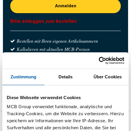
Anmelden
Bitte einloggen zum bestellen
Bestellen mit Ihren eigenen Artikelnummern
Kalkulieren mit aktuellen MCB-Preisen
Verfolgen Sie Ihre Bestellung über Track&Trace
Zustimmung
Details
Über Cookies
das Produkt
Produktbeschreibung
Diese Webseite verwendet Cookies
Bruttopreisliste
Downloads
Spezifikationen
MCB Group verwendet funktionale, analytische und
Tracking-Cookies, um die Website zu verbessern. Hierzu
speichern wir Informationen wie Ihre IP-Adresse, Ihr
Bruttopreisliste: Rostfrei Stahl
Surfverhalten und alle persönlichen Daten, die Sie bei