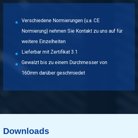
Bruttopreis
Wählen Sie
Verschiedene Normierungen (u.a. CE
Artikelnummer
Normierung) nehmen Sie Kontakt zu uns auf für
2400-0040-75
Beschreibung
weitere Einzelheiten
Wgw Rfs 1.4541 (321) Rund 75 Hl 6 mtr
Lieferbar mit Zertifikat 3.1
Gewalzt bis zu einem Durchmesser von
Stück pro KG
Bruttopreis
160mm darüber geschmiedet
Wählen Sie
Artikelnummer
2400-0040-80
Beschreibung
Wgw Rfs 1.4541 (321) Rund 80 Hl 6 mtr
Downloads
Stück pro KG
Bruttopreis