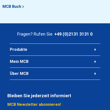
Wählen Sie
MCB Buch
Artikelnummer
2400-0040-90
Beschreibung
Wgw Rfs 1.4541 (321) Rund 90 Hl 6 mtr
Fragen? Rufen Sie
+49 (0)2131 3131 0
Stück pro KG
Produkte
Bruttopreis
Wählen Sie
Mein MCB
Artikelnummer
Über MCB
2400-0040-100
Beschreibung
Wgw Rfs 1.4541 (321) Rund 100 Hl 6 mtr
Bleiben Sie jederzeit informiert
Stück pro KG
MCB Newsletter abonnieren!
Bruttopreis