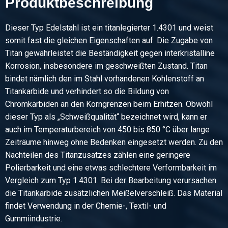
Produktbeschreibung
Stück pro KG
Bruttopreis
Wählen Sie
Dieser Typ Edelstahl ist ein titanlegierter 1.4301 und weist
somit fast die gleichen Eigenschaften auf. Die Zugabe von
Artikelnummer
Titan gewährleistet die Beständigkeit gegen interkristalline
2400-0040-60
Korrosion, insbesondere im geschweißten Zustand. Titan
Beschreibung
bindet nämlich den im Stahl vorhandenen Kohlenstoff an
Wgw Rfs 1.4541 (321) Rund 60 Hl 6 mtr
Titankarbide und verhindert so die Bildung von
Chromkarbiden an den Korngrenzen beim Erhitzen. Obwohl
Stück pro KG
dieser Typ als „Schweißqualität“ bezeichnet wird, kann er
Bruttopreis
auch im Temperaturbereich von 450 bis 850 °C über lange
Wählen Sie
Zeiträume hinweg ohne Bedenken eingesetzt werden. Zu den
Nachteilen des Titanzusatzes zählen eine geringere
Artikelnummer
Polierbarkeit und eine etwas schlechtere Verformbarkeit im
2400-0040-70
Vergleich zum Typ 1.4301. Bei der Bearbeitung verursachen
Beschreibung
die Titankarbide zusätzlichen Meißelverschleiß. Das Material
Wgw Rfs 1.4541 (321) Rund 70 Hl 6 mtr
findet Verwendung in der Chemie-, Textil- und
Gummiindustrie.
Stück pro KG