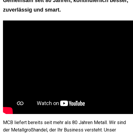
Gemeinsam seit 80 Jahren, kontinuierlich besser,
Branchen
zuverlässig und smart.
Sicherheit externer Partner
Geschichte
MCB-Unternehmen
Kontakt
MCB liefert bereits seit mehr als 80 Jahren Metall. Wir sind
der Metallgroßhandel, der Ihr Business versteht. Unser