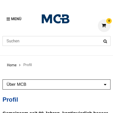
MENÜ
0
Profil
Home
Über MCB
Profil
Profil
News
Blogs
Unsere Produktspezialisten