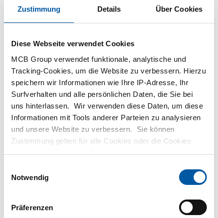
Zustimmung
Details
Über Cookies
unsere Kunden. Gemeinsam bringen wir Ihr Unternehmen auf
eine höhere Ebene.
MCB ist im niederländischen Valkenswaard zuhause und hat
Diese Webseite verwendet Cookies
Verkaufs- und Beratungsstellen in Deutschland und Belgien.
MCB Group verwendet funktionale, analytische und
Wir beschäftigen täglich mehr als 900 Mitarbeiter.
Tracking-Cookies, um die Website zu verbessern. Hierzu
speichern wir Informationen wie Ihre IP-Adresse, Ihr
Mission
Surfverhalten und alle persönlichen Daten, die Sie bei
uns hinterlassen. Wir verwenden diese Daten, um diese
MCB leistet einen Beitrag zur Verstärkung der
Informationen mit Tools anderer Parteien zu analysieren
und unsere Website zu verbessern. Sie können
nachhaltigen Konkurrenzfähigkeit der
Zustimmung geben für alle Cookies oder die Cookies
Fertigungsindustrie.
selbst einstellen, wenn Sie nicht möchten, dass wir
Beitrag
: sich mit dem Einsatz von Mitarbeitern, Mitteln,
bestimmte Informationen weitergeben. Weitere
Einwilligungsauswahl
Wissen und Können unterscheiden. Bei Kunden, Partnern
Informationen zu den von uns gespeicherten Cookies und
Notwendig
den Parteien mit denen wir zusammenarbeiten, finden
und im eigenen Betrieb
Sie in unserer Cookie-Richtlinie. Sehen Sie sich
hier
Verstärken
: Optimierung der Lieferkettenproduktivität
Präferenzen
unsere Richtlinien an.
(Effektivität und Effizienz), Produkteigenschaften und