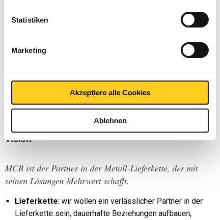
Qualität durch unsere einzigartigen Möglichkeiten und
Lösungen im Bereich Metall, Logistik, Anarbeitung und
Statistiken
Dienste
Nachhaltig
: die Kapazität, um auf dem (globalen) Markt
Marketing
individuelle und außergewöhnliche Produkte und
Lösungen anzubieten
Konkurrenzfähigkeit
: langfristig, auf zukünftige Erfolge
und verantwortungsvolles Unternehmertum ausgerichtet
Akzeptiere alle Cookies
Fertigungsindustrie
: Maschinenbau, Blechbearbeitung,
Zerspanung
Ablehnen
Vision
MCB ist der Partner in der Metall-Lieferkette, der mit
seinen Lösungen Mehrwert schafft.
Lieferkette
: wir wollen ein verlässlicher Partner in der
Lieferkette sein, dauerhafte Beziehungen aufbauen,