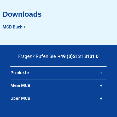
Stück pro KG
7,05
Downloads
Bruttopreis
Wählen Sie
MCB Buch
Artikelnummer
2930-0065-3942
Beschreibung
KupferWasserleitungsrohrCu-DHP/R290 39x42 Sanco
Fragen? Rufen Sie
+49 (0)2131 3131 0
hart+Kiwa-Gastec
Stück pro KG
8,50
Produkte
Bruttopreis
Wählen Sie
Mein MCB
Über MCB