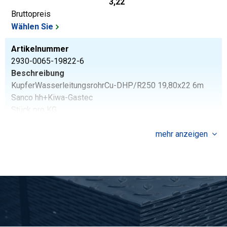
3,22
Bruttopreis
Wählen Sie
Artikelnummer
2930-0065-19822-6
Beschreibung
KupferWasserleitungsrohrCu-DHP/R250 19,80x22 6m
Sanco hh+Kiwa-Gastec
Stück pro KG
3,864
Bruttopreis
mehr anzeigen
Wählen Sie
Artikelnummer
2930-0065-3235R250
Beschreibung
KupferWasserleitungsrohrCu-DHP/R250 32x35 Sanco
halbhart+ Kiwa-Gastec