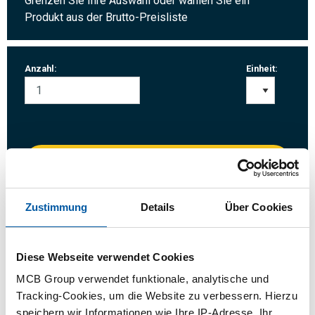
Grenzen Sie Ihre Auswahl oder wählen Sie ein
Produkt aus der Brutto-Preisliste
Anzahl:
Einheit:
Anmelden
Bitte einloggen zum bestellen
Zustimmung
Details
Über Cookies
Bestellen mit Ihren eigenen Artikelnummern
Diese Webseite verwendet Cookies
Kalkulieren mit aktuellen MCB-Preisen
MCB Group verwendet funktionale, analytische und
Verfolgen Sie Ihre Bestellung über Track&Trace
Tracking-Cookies, um die Website zu verbessern. Hierzu
speichern wir Informationen wie Ihre IP-Adresse, Ihr