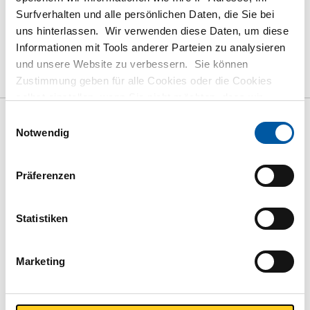
Surfverhalten und alle persönlichen Daten, die Sie bei
uns hinterlassen. Wir verwenden diese Daten, um diese
Informationen mit Tools anderer Parteien zu analysieren
das Produkt
Produktbeschreibung
und unsere Website zu verbessern. Sie können
Zustimmung geben für alle Cookies oder die Cookies
Bruttopreisliste
Downloads
Spezifikationen
selbst einstellen, wenn Sie nicht möchten, dass wir
bestimmte Informationen weitergeben. Weitere
Einwilligungsauswahl
Informationen zu den von uns gespeicherten Cookies und
Bruttopreisliste: 316 Piston
Notwendig
den Parteien mit denen wir zusammenarbeiten, finden
check valve RB female/female
Sie in unserer Cookie-Richtlinie. Sehen Sie sich
hier
Präferenzen
BSP PN63
unsere Richtlinien an.
Preis Euro pro: 0 Stück
Statistiken
Marketing
mehr anzeigen