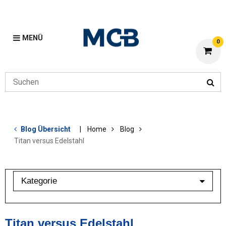
MENÜ
0
Blog Übersicht
Home
Blog
Titan versus Edelstahl
Kategorie
Aluminium
Anarbeitung
Titan versus Edelstahl
Edelstahl