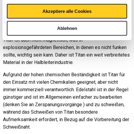
Korrosionsbeständigkeit, aber auch gegen verschiedene
Akzeptiere alle Cookies
chemische Substanzen wie Salpetersäure, Lauge,
Essigsäure, Formaldehyd und Schwefelsäure bis zu einer
Konzentration von max. 20% bei Raumtemperatur.
Ablehnen
Titan ist auch nicht magnetisch, was in
explosionsgefährdeten Bereichen, in denen es nicht funken
sollte, wichtig sein kann. Daher ist Titan ein weit verbreitetes
Material in der Halbleiterindustrie.
Aufgrund der hohen chemischen Beständigkeit ist Titan für
den Einsatz mit vielen Chemikalien geeignet, aber nicht
immer kommerziell verantwortlich. Edelstahl ist in der Regel
günstiger und ist im Allgemeinen einfacher zu bearbeiten
(denken Sie an Zerspanungsvorgänge ) und zu schweißen,
während das Schweißen von Titan besondere
Aufmerksamkeit erfordert, in Bezug auf die Vorbereitung der
Schweißnaht.