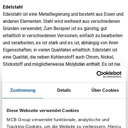
Edelstahl
Edelstahl ist eine Metalllegierung und besteht aus Eisen und
anderen Elementen. Stahl wird weltweit aus verschiedenen
Gründen verwendet; Zum Beispiel ist es günstig, gut
erhältlich in verschiedenen Versionen, einfach zu bearbeiten
und verarbeiten, es ist stark und es ist, abhängig von ihren
Eigenschaften, in vielen Qualitäten erhältlich. Edelstahl ist
eine Qualität, die neben Kohlenstoff auch Chrom, Nickel,
Stickstoff und möglicherweise Molybdän enthält. Es ist nie
ein reines Metall.
Edelstahl hat ein riesiges Anwendungsgebiet, wie in der
Lebensmittelindustrie, Pharmaindustrie, Küchenausstattung,
Zustimmung
Details
Über Cookies
Yachtbau, Geländer und auch vieles in der chemischen
Industrie.
Diese Webseite verwendet Cookies
Ich werde regelmäßig gefragt, ob Edelstahl eine gute Wahl
für Propellerwellen für Schiffe ist. Für Salzwasser ist es am
MCB Group verwendet funktionale, analytische und
besten, Duplex-Edelstahl zu verwenden, während für
Tracking-Cookies, um die Website zu verbessern. Hierzu