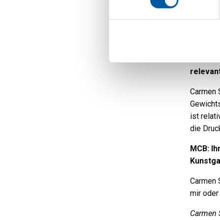
dadurch 
Aluminiu
mir Ätzr
MCB: We
inwiefe
relevan
Carmen S
Gewichts
ist rela
die Druc
MCB: Ih
Kunstga
Carmen S
mir oder
Carmen S