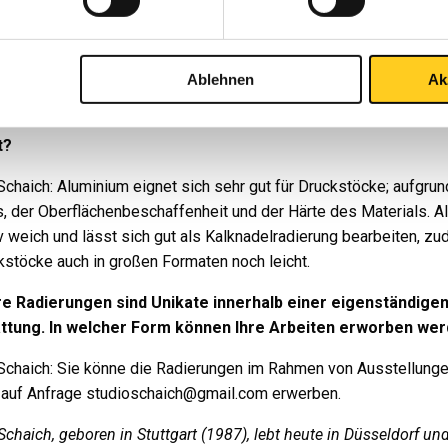
völlig neue Möglichkeiten. Gerade mache ich Experimente die
mplatten mit einem elektrochemischem Ätzverfahren zu bearbei
adierungen in riesigen Formaten ermöglicht.
Ablehnen
Ak
lche Materialien eignen sich am besten für Ihre Arbeiten 
rn ist die Besonderheit von Aluminium beim Druckverfahre
t?
chaich: Aluminium eignet sich sehr gut für Druckstöcke; aufgru
, der Oberflächenbeschaffenheit und der Härte des Materials. A
tiv weich und lässt sich gut als Kalknadelradierung bearbeiten, z
kstöcke auch in großen Formaten noch leicht.
re Radierungen sind Unikate innerhalb einer eigenständige
ttung. In welcher Form können Ihre Arbeiten erworben we
chaich: Sie könne die Radierungen im Rahmen von Ausstellung
 auf Anfrage studioschaich@gmail.com erwerben.
chaich, geboren in Stuttgart (1987), lebt heute in Düsseldorf un