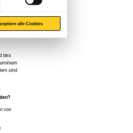
ten, das
zeptiere alle Cookies
und
n
nd des
luminium
udem sind
n
rden?
en von
d