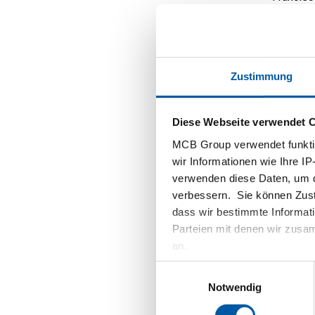
Die erst
Werkstat
MCB: Wa
Zustimmung
Ihre Ar
Diese Webseite verwendet 
Carmen S
technisc
MCB Group verwendet funktio
Kupfer o
wir Informationen wie Ihre IP
diese Ve
verwenden diese Daten, um d
Tiefdruc
verbessern. Sie können Zusti
dass wir bestimmte Informat
Büttenpa
Parteien mit denen wir zusam
Dieses P
an.
moderne 
Radierun
Einwilligungsauswahl
eine ga
Notwendig
Druckver