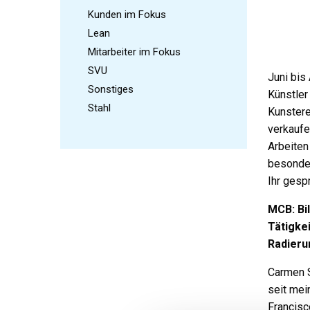
Kunden im Fokus
Lean
Mitarbeiter im Fokus
SVU
Juni bis
Sonstiges
Künstler
Stahl
Kunstere
verkaufe
Arbeiten
besonder
Ihr gesp
MCB: Bi
Tätigke
Radieru
Carmen S
seit mei
Francisc