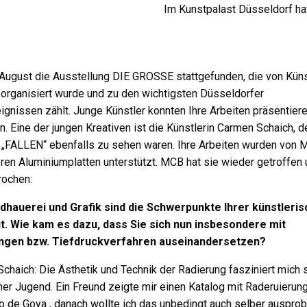
Im Kunstpalast Düsseldorf ha
 August die Ausstellung DIE GROSSE stattgefunden, die von Küns
 organisiert wurde und zu den wichtigsten Düsseldorfer
ignissen zählt. Junge Künstler konnten Ihre Arbeiten präsentier
n. Eine der jungen Kreativen ist die Künstlerin Carmen Schaich, d
 „FALLEN“ ebenfalls zu sehen waren. Ihre Arbeiten wurden von 
en Aluminiumplatten unterstützt. MCB hat sie wieder getroffen 
rochen:
ldhauerei und Grafik sind die Schwerpunkte Ihrer künstleri
it. Wie kam es dazu, dass Sie sich nun insbesondere mit
ngen bzw. Tiefdruckverfahren auseinandersetzen?
chaich: Die Ästhetik und Technik der Radierung fasziniert mich
ner Jugend. Ein Freund zeigte mir einen Katalog mit Raderuierun
o de Goya , danach wollte ich das unbedingt auch selber ausprob