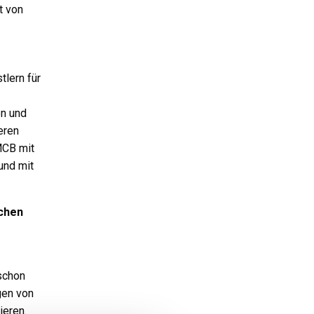
t von
tlern für
en und
eren
MCB mit
und mit
schen
 schon
gen von
ieren.