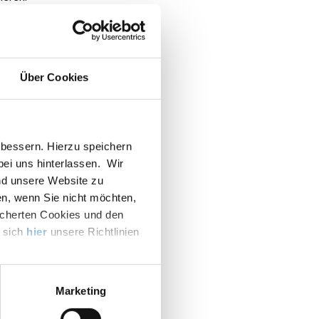
den sich
Über Cookies
ch
ck, oft
bessern. Hierzu speichern
racht. In
 bei uns hinterlassen. Wir
ert. Mit
nd unsere Website zu
en, wenn Sie nicht möchten,
icherten Cookies und den
e sich
hier
unsere Richtlinien
 aber
e
rfläche
Marketing
e