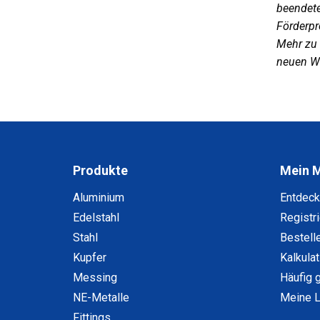
beendete
Förderpr
Mehr zu 
neuen We
Produkte
Mein 
Aluminium
Entdec
Edelstahl
Registr
Stahl
Bestell
Kupfer
Kalkula
Messing
Häufig 
NE-Metalle
Meine L
Fittings