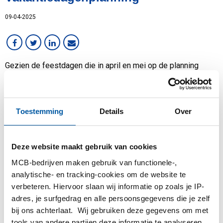
09-04-2025
Gezien de feestdagen die in april en mei op de planning
staan, informeren wij u graag over leveringen en onze
sluitingsdagen. Hieronder vindt u een overzicht:
Toestemming
Details
Over
Goede Vrijdag
(18 april)
Op vrijdag 18 april leveren
wij niet in Duitsland.
Deze website maakt gebruik van cookies
Pasen
(20 en 21 april)
Op maandag 21 april zijn wij
MCB-bedrijven maken gebruik van functionele-,
gesloten en zullen er geen
analytische- en tracking-cookies om de website te
leveringen plaatsvinden.
verbeteren. Hiervoor slaan wij informatie op zoals je IP-
adres, je surfgedrag en alle persoonsgegevens die je zelf
bij ons achterlaat. Wij gebruiken deze gegevens om met
Dag van de Arbeid
(1
Op donderdag 1 mei en
tools van andere partijen deze informatie te analyseren