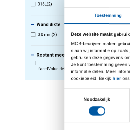
316L
(2)
Toestemming
1
-
2
van
Wand dikte
Deze website maakt gebruik
0.0 mm
(2)
MCB-bedrijven maken gebruik 
slaan wij informatie op zoals
Restant meeleveren
gebruiken deze gegevens om 
Je kunt toestemming geven voo
facetValue.deliveryfulllength.false
(2)
informatie delen. Meer infor
cookiebeleid. Bekijk
hier
ons 
RVS 316
Toestemmingsselectie
lasaans
Noodzakelijk
2430-02
Selectee