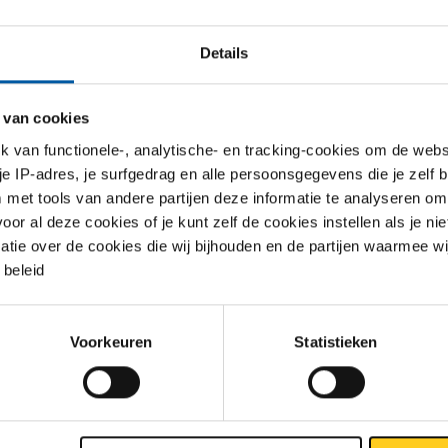
Details
2
 van cookies
van functionele-, analytische- en tracking-cookies om de websi
 je IP-adres, je surfgedrag en alle persoonsgegevens die je zelf b
met tools van andere partijen deze informatie te analyseren om
r al deze cookies of je kunt zelf de cookies instellen als je niet
matie over de cookies die wij bijhouden en de partijen waarmee w
beleid
L T-stuk
RVS 316L Draad T-stuk
luiting 3000#
NPT 3000#
Voorkeuren
Statistieken
20
2440-0218
r uw maat
Selecteer uw maat