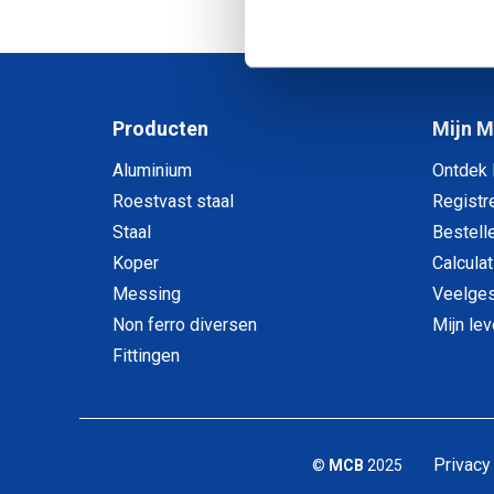
1
-
2
van
Producten
Mijn 
Aluminium
Ontdek
Roestvast staal
Registr
Staal
Bestell
Koper
Calculat
Messing
Veelges
Non ferro diversen
Mijn le
Fittingen
Privacy
©
MCB
2025