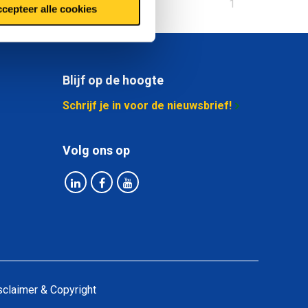
U
1
cepteer alle cookies
bent
op
pagina
Blijf op de hoogte
Schrijf je in voor de nieuwsbrief!
Volg ons op
sclaimer & Copyright