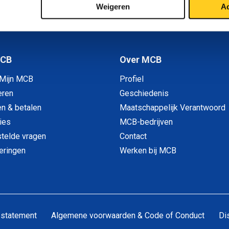
2
Weigeren
Ac
MCB
Over MCB
 Mijn MCB
Profiel
eren
Geschiedenis
en & betalen
Maatschappelijk Verantwoord
ies
MCB-bedrijven
telde vragen
Contact
veringen
Werken bij MCB
 statement
Algemene voorwaarden & Code of Conduct
Di