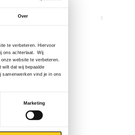
Over
U
1
bent
op
pagina
te te verbeteren. Hiervoor
ij ons achterlaat. Wij
 onze website te verbeteren.
 wilt dat wij bepaalde
ij samenwerken vind je in ons
Marketing