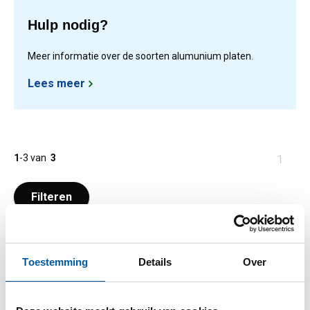
Hulp nodig?
Meer informatie over de soorten alumunium platen.
Lees meer
1
-
3
van
3
U
1
bent
op
Filteren
pagina
Toestemming
Details
Over