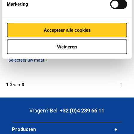
Marketing
Aluminium EN AW-6060
T66 vierkante buis 15
Accepteer alle cookies
Mu geanodiseerd
2810-0651
Weigeren
Selecteer uw maat
U
1
1
-
3
van
3
bent
op
pagina
Vragen? Bel
+32 (0)4 239 66 11
Producten