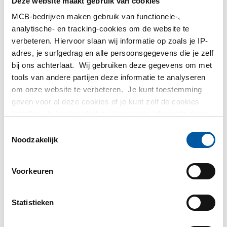
Deze website maakt gebruik van cookies
MCB-bedrijven maken gebruik van functionele-,
analytische- en tracking-cookies om de website te
verbeteren. Hiervoor slaan wij informatie op zoals je IP-
adres, je surfgedrag en alle persoonsgegevens die je zelf
bij ons achterlaat. Wij gebruiken deze gegevens om met
Aluminium EN AW-6060
Aluminium EN AW-6060
tools van andere partijen deze informatie te analyseren
T66 vierkante buis
T66 vierkante buis met
om onze website te verbeteren. Je kunt toestemming
radius
2810-0051
2810-0251
geven voor al deze cookies of je kunt zelf de cookies
instellen als je niet wilt dat wij bepaalde informatie delen.
Selecteer uw maat
Meer informatie over de cookies die wij bijhouden en de
Toestemmingsselectie
Selecteer uw maat
partijen waarmee wij samenwerken vind je in ons
Noodzakelijk
cookiebeleid. Bekijk
hier
ons beleid
Voorkeuren
Statistieken