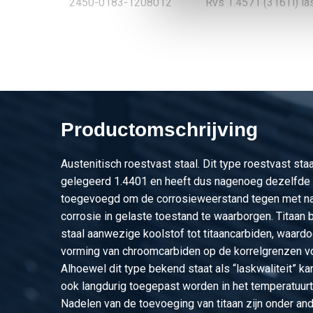
2450-0183-1208012
Rvs 1.4571 (316Ti) l
2450-0183-1309012
Rvs 1.4571 (316Ti) l
2450-0183-1809012
Rvs 1.4571 (316Ti) l
2450-0183-15010012
Rvs 1.4571 (316Ti) l
Productomschrijving
2450-0183-20010012
Rvs 1.4571 (316Ti) l
Austenitisch roestvast staal. Dit type roestvast staa
gelegeerd 1.4401 en heeft dus nagenoeg dezelfde 
toegevoegd om de corrosieweerstand tegen met name
corrosie in gelaste toestand te waarborgen. Titaan b
staal aanwezige koolstof tot titaancarbiden, waardoo
vorming van chroomcarbiden op de korrelgrenzen 
Alhoewel dit type bekend staat als “laskwaliteit” k
ook langdurig toegepast worden in het temperatuurtr
Nadelen van de toevoeging van titaan zijn onder a