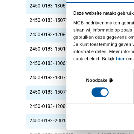
2450-0183-130658
Rvs 1.4571 (316Ti) l
Deze website maakt gebruik
2450-0183-150758
Rvs 1.4571 (316Ti) l
MCB-bedrijven maken gebruik 
slaan wij informatie op zoals
2450-0183-120808
Rvs 1.4571 (316Ti) l
gebruiken deze gegevens om 
Je kunt toestemming geven voo
2450-0183-15010010
Rvs 1.4571 (316Ti) l
informatie delen. Meer infor
cookiebeleid. Bekijk
hier
ons 
2450-0183-1306510
Rvs 1.4571 (316Ti) l
Toestemmingsselectie
2450-0183-1307510
Rvs 1.4571 (316Ti) l
Noodzakelijk
2450-0183-1507510
Rvs 1.4571 (316Ti) l
2450-0183-1208010
Rvs 1.4571 (316Ti) l
2450-0183-20010010
Rvs 1.4571 (316Ti) l