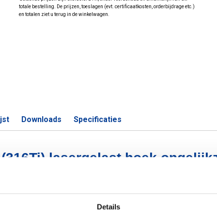
totale bestelling. De prijzen, toeslagen (evt. certificaatkosten, orderbijdrage etc.)
en totalen ziet u terug in de winkelwagen.
jst
Downloads
Specificaties
 (316Ti) lasergelast hoek ongelijkz
S
Details