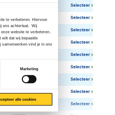
71,82
Selecteer
83,34
Selecteer
te te verbeteren. Hiervoor
ij ons achterlaat. Wij
73,74
Selecteer
 onze website te verbeteren.
 wilt dat wij bepaalde
115,20
Selecteer
ij samenwerken vind je in ons
88,80
Selecteer
93,60
Selecteer
Marketing
103,20
Selecteer
91,20
Selecteer
cepteer alle cookies
139,20
Selecteer