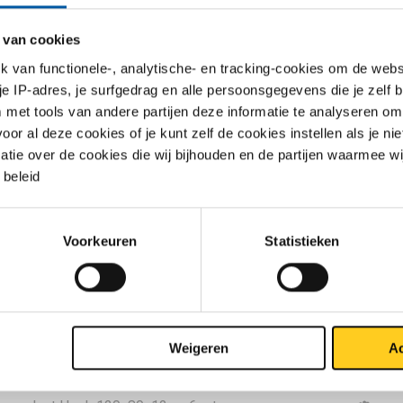
asergelast Hoek 130x65x8 ca 6 mtr
 van cookies
asergelast Hoek 150x75x8 ca 6 mtr
van functionele-, analytische- en tracking-cookies om de websi
 je IP-adres, je surfgedrag en alle persoonsgegevens die je zelf b
asergelast Hoek 120x80x8 ca 6 mtr
met tools van andere partijen deze informatie te analyseren om
r al deze cookies of je kunt zelf de cookies instellen als je niet
asergelast Hoek 150x100x10 ca 6 mtr
matie over de cookies die wij bijhouden en de partijen waarmee w
beleid
asergelast Hoek 130x65x10 ca 6 mtr
asergelast Hoek 130x75x10 ca 6 mtr
Voorkeuren
Statistieken
asergelast Hoek 150x75x10 ca 6 mtr
asergelast Hoek 120x80x10 ca 6 mtr
Weigeren
Ac
asergelast Hoek 200x100x10 ca 6 mtr