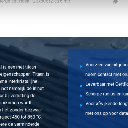
asergelast Hoek 120x80x12 ca 6 mtr
asergelast Hoek 130x90x12 ca 6 mtr
asergelast Hoek 180x90x12 ca 6 mtr
asergelast Hoek 150x100x12 ca 6 mtr
asergelast Hoek 200x100x12 ca 6 mtr
Voorzien van uitgebr
l is een met titaan
eigenschappen. Titaan is
neem contact met ons
 interkristallijne
Leverbaar met Certfic
indt namelijk de in het
Scherpe radius en ka
r bij verhitting de
voorkomen wordt.
Voor afwijkende len
an het zonder bezwaar
met ons op voor deta
aject 450 tot 850 °C.
ndere de verminderde