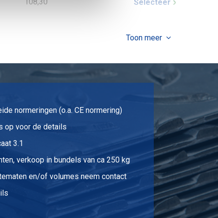
108,30
Selecteer
119,82
Selecteer
Toon meer
148,62
Selecteer
137,10
Selecteer
165,90
Selecteer
eide normeringen (o.a. CE normering)
 op voor de details
aat 3.1
nten, verkoop in bundels van ca 250 kg
gtematen en/of volumes neem contact
ils