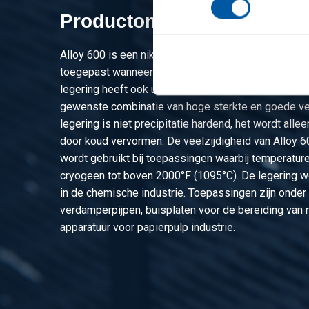
Productomschrijving
Alloy 600 is een nikkel-chroom-ijzer legering. Deze
toegepast wanneer weerstand tegen corrosie en wa
legering heeft ook uitstekende mechanische eigen
gewenste combinatie van hoge sterkte en goede v
legering is niet precipitatie hardend, het wordt alle
door koud vervormen. De veelzijdigheid van Alloy 60
wordt gebruikt bij toepassingen waarbij temperatur
cryogeen tot boven 2000°F (1095°C). De legering wo
in de chemische industrie. Toepassingen zijn onder
verdamperpijpen, buisplaten voor de bereiding van n
apparatuur voor papierpulp industrie.