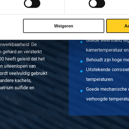
Uitstekend koud te v
 legering wordt vaak
Weigeren
Ac
rmte nodig is. De
Goed te bewerken.
schappen en geeft de
Goede weerstand teg
erwerkbaarheid. De
kamertemperatuur en
en gehard en versterkt
0 heeft geleid dat het
Behoudt zijn hoge m
en uiteenlopen van
Uitstekende corrosie
rdt veelvuldig gebruikt
temperaturen.
 andere kachels,
atrium sulfide en
Goede mechanische 
verhoogde temperatu