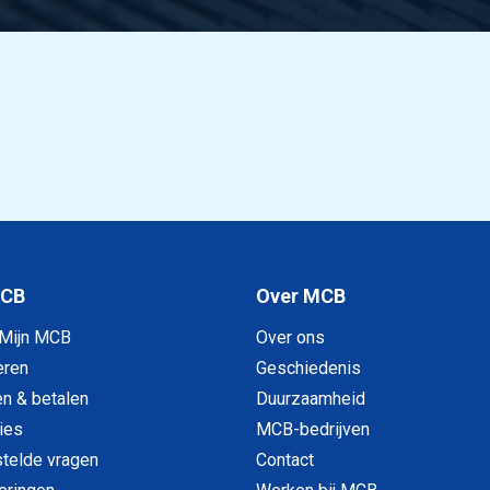
MCB
Over MCB
 Mijn MCB
Over ons
eren
Geschiedenis
en & betalen
Duurzaamheid
ies
MCB-bedrijven
telde vragen
Contact