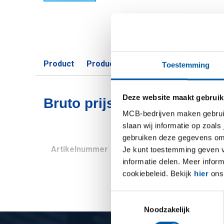
Product
Product omschrijving
Bruto prijsli
Toestemming
Deze website maakt gebruik
Bruto prijslijst: Alloy 600 
MCB-bedrijven maken gebruik 
slaan wij informatie op zoals
gebruiken deze gegevens om 
Artikelnummer
Omschrijving
Je kunt toestemming geven voo
informatie delen. Meer infor
cookiebeleid. Bekijk
hier
ons 
Toestemmingsselectie
Noodzakelijk