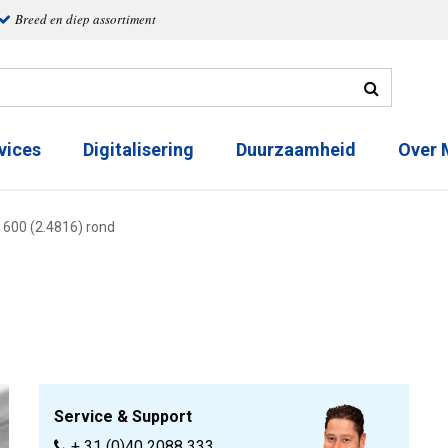
Breed en diep assortiment
vices
Digitalisering
Duurzaamheid
Over
y 600 (2.4816) rond
Service & Support
+ 31 (0)40 2088 333