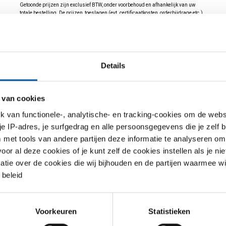
Getoonde prijzen zijn exclusief BTW, onder voorbehoud en afhankelijk van uw
totale bestelling. De prijzen, toeslagen (evt. certificaatkosten, orderbijdrage etc.)
en totalen ziet u terug in de winkelwagen.
jst
Downloads
Specificaties
Details
 van cookies
(2.4816) rond
van functionele-, analytische- en tracking-cookies om de websi
 je IP-adres, je surfgedrag en alle persoonsgegevens die je zelf b
met tools van andere partijen deze informatie te analyseren om
S
r al deze cookies of je kunt zelf de cookies instellen als je niet
matie over de cookies die wij bijhouden en de partijen waarmee w
beleid
Voorkeuren
Statistieken