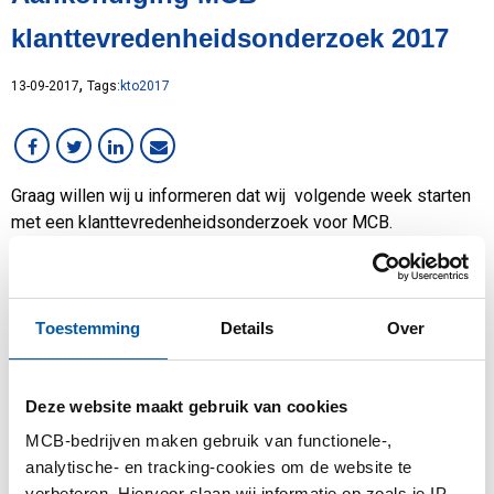
Services
klanttevredenheidsonderzoek 2017
Staal
Werken bij MCB
,
13-09-2017
Tags:
kto2017
Graag willen wij u informeren dat wij volgende week starten
met een klanttevredenheidsonderzoek voor MCB.
Waarom een klanttevredenheidsonderzoek?
Zoals u van ons gewend bent houden we periodiek een
klanttevredenheidsonderzoek. Dit doen wij om de
Toestemming
Details
Over
dienstverlening van MCB aan te passen aan uw wensen en
behoeften. Zo zijn wij benieuwd naar de zaken die goed
Deze website maakt gebruik van cookies
lopen, maar ook naar wat volgens u nog verbeterd zou
kunnen worden. Wij zouden graag uw ervaringen, mening en
MCB-bedrijven maken gebruik van functionele-,
gevoel over onze organisatie willen horen en stellen uw
analytische- en tracking-cookies om de website te
medewerking zeer op prijs.
verbeteren. Hiervoor slaan wij informatie op zoals je IP-