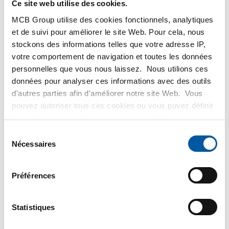
Ce site web utilise des cookies.
et des droits de l'homme, ainsi que de l'approvisionnement
MCB Group utilise des cookies fonctionnels, analytiques
durable.
et de suivi pour améliorer le site Web. Pour cela, nous
Plusieurs départements d'MCB ont travaillé en synergie pour
stockons des informations telles que votre adresse IP,
obtenir la médaille de bronze.
votre comportement de navigation et toutes les données
personnelles que vous nous laissez. Nous utilions ces
Notre score nous classe parmi les 12 % les plus
données pour analyser ces informations avec des outils
performants de toutes les entreprises évaluées dans notre
d'autres parties afin d'améliorer notre site Web. Vous
secteur. MCB obtient un score supérieur à la moyenne dans
pouvez autoriser tous ces cookies ou vous puvez définir
les quatre thèmes.
les cookies vous-même si vous ne souhaitez pas que
nous partagions certaines informations. Vous trouverez
Sélection
Dans les mois à venir, nous travaillerons sur notre plan
plus d'informations sur les cookies que nous conservons
Nécessaires
du
d'action pour obtenir la médaille d'argent. Nous espérons
et les parties avec lesquelles nous travaillons dans notre
consentement
l'obtenir cette année. Ainsi, MCB se perfectionne
règlement en matière de cookies. Consultez notre
continuellement, y compris dans le domaine du
Préférences
règlement
ici
.
développement durable.
Statistiques