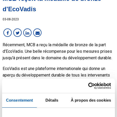
d'EcoVadis
03-08-2023
Récemment, MCB a reçu la médaille de bronze de la part
d'EcoVadis. Une belle récompense pour les mesures prises
jusqu'à présent dans le domaine du développement durable.
EcoVadis est une plateforme internationale qui donne un
aperçu du développement durable de tous les intervenants
dans les chaînes de production. Plus de 100 000 entreprises
dans le monde ont déjà été évaluées. L'évaluation guide les
entreprises dans le choix de leurs fournisseurs en fonction
Consentement
Détails
À propos des cookies
de leurs performances en matière de développement
durable. EcoVadis évalue les performances des intervenants
dans les domaines de l'environnement, de l'éthique, du travail