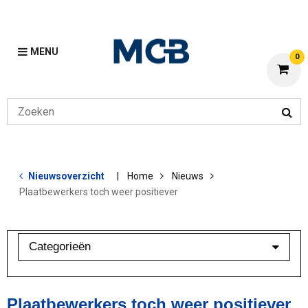
MENU
0
Nieuwsoverzicht
Home
Nieuws
Plaatbewerkers toch weer positiever
Categorieën
Branchebarometer
Mijn MCB
Plaatbewerkers toch weer positiever
Overig