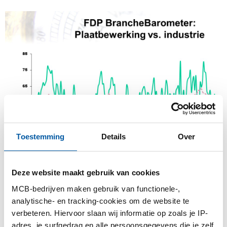
Toestemming
Details
Over
Deze website maakt gebruik van cookies
Opmerking: de relatieve vlakheid van de Nevi-lijn is te
MCB-bedrijven maken gebruik van functionele-,
verklaren met de grote verscheidenheid aan industrieën
analytische- en tracking-cookies om de website te
waaruit deze is opgebouwd.
verbeteren. Hiervoor slaan wij informatie op zoals je IP-
adres, je surfgedrag en alle persoonsgegevens die je zelf