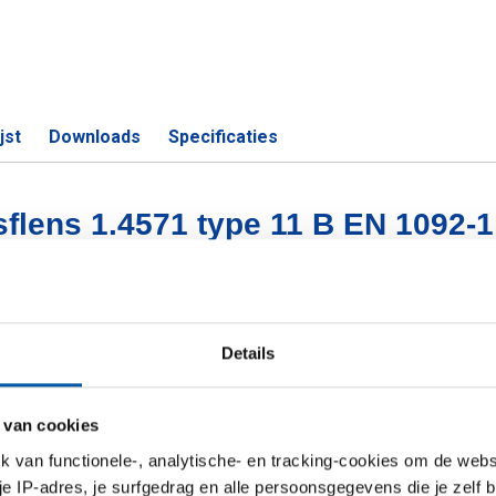
jst
Downloads
Specificaties
asflens 1.4571 type 11 B EN 1092-1
S
Details
e 11 B 1.4571 EN 1092-1 NW100/114,3
 van cookies
e 11 B 1.4571 EN 1092-1 NW125/139,7
van functionele-, analytische- en tracking-cookies om de websi
e 11 B 1.4571 EN 1092-1 NW150/168,3
 je IP-adres, je surfgedrag en alle persoonsgegevens die je zelf b