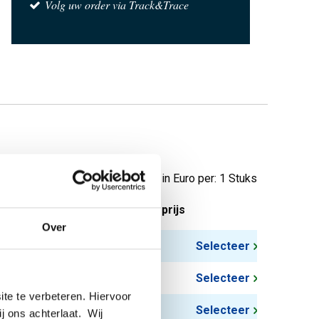
Volg uw order via Track&Trace
Prijzen in Euro per: 1 Stuks
tuks gewicht in kg
Bruto prijs
Over
4,62
Selecteer
6,30
Selecteer
te te verbeteren. Hiervoor
7,81
Selecteer
ij ons achterlaat. Wij