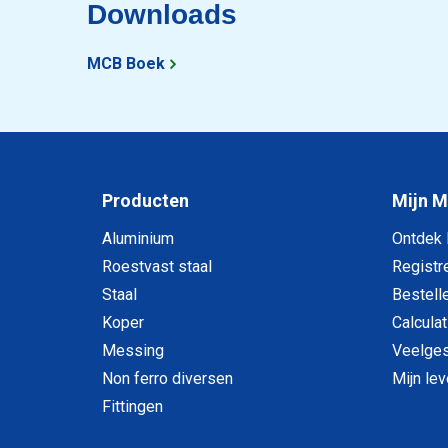
Downloads
2430-0650-50810
Rvs voorlasflens 1.
MCB Boek
Producten
Mijn 
Aluminium
Ontdek
Roestvast staal
Registr
Staal
Bestell
Koper
Calculat
Messing
Veelges
Non ferro diversen
Mijn le
Fittingen