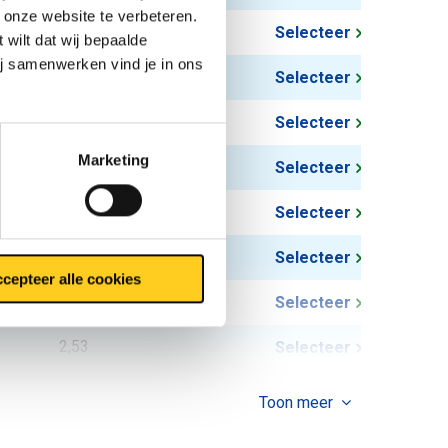
 onze website te verbeteren.
0,77
Selecteer
 wilt dat wij bepaalde
ij samenwerken vind je in ons
1,09
Selecteer
16,70
Selecteer
Marketing
22,10
Selecteer
1,30
Selecteer
1,91
Selecteer
cepteer alle cookies
2,15
Selecteer
2,53
Selecteer
3,03
Selecteer
Toon meer