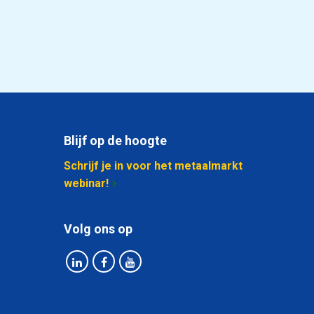
40,50
Selecteer
Blijf op de hoogte
Schrijf je in voor het metaalmarkt
webinar!
Volg ons op