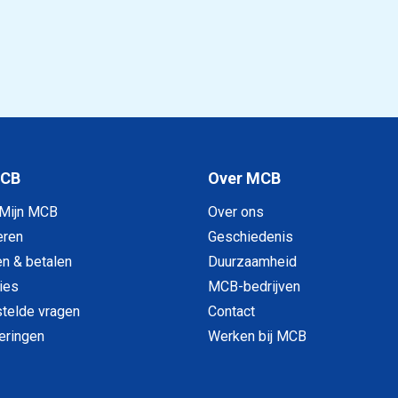
4571 DIN 2632/2633 DN500/508
MCB
Over MCB
 Mijn MCB
Over ons
eren
Geschiedenis
en & betalen
Duurzaamheid
ies
MCB-bedrijven
telde vragen
Contact
veringen
Werken bij MCB