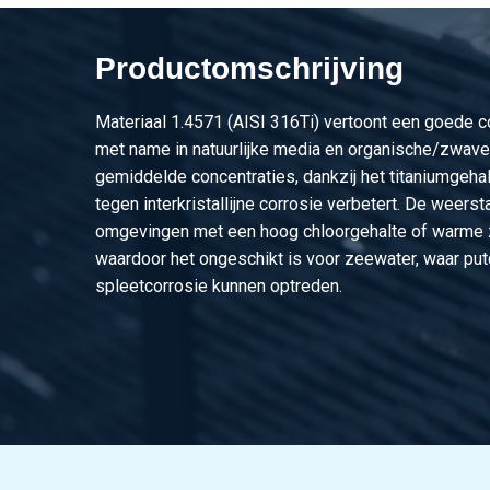
2430-0650-88916
Rvs voorlasflens typ
Productomschrijving
2430-0650-60340
Rvs voorlasflens 1.
2430-0650-76140
Rvs voorlasflens 1.
Materiaal 1.4571 (AISI 316Ti) vertoont een goede c
met name in natuurlijke media en organische/zwavel
2430-0650-88940
Rvs voorlasflens 1.
gemiddelde concentraties, dankzij het titaniumgeha
tegen interkristallijne corrosie verbetert. De weerst
2430-0650-114340
Rvs voorlasflens 1.
omgevingen met een hoog chloorgehalte of warme 
waardoor het ongeschikt is voor zeewater, waar put
2430-0650-219110
Rvs voorlasflens 1.
spleetcorrosie kunnen optreden.
2430-0650-219116
Rvs voorlasflens 1.
2430-0650-27310
Rvs voorlasflens 1.
2430-0650-323910
Rvs voorlasflens 1.
2430-0650-406410
Rvs voorlasflens 1.