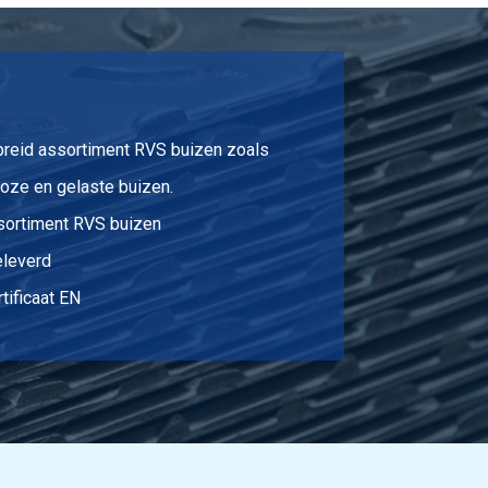
3,92
Selecteer
2,85
Selecteer
3,68
Selecteer
breid assortiment RVS buizen zoals
4,78
Selecteer
oze en gelaste buizen.
6,46
Selecteer
sortiment RVS buizen
11,60
Selecteer
eleverd
tificaat EN
11,50
Selecteer
15,80
Selecteer
18,30
Selecteer
30,60
Selecteer