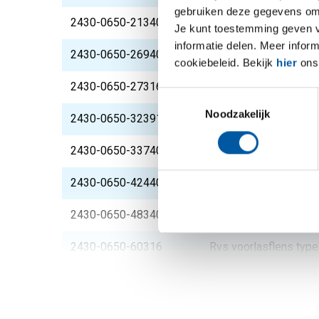
gebruiken deze gegevens om 
2430-0650-21340
Rvs voorlasflens typ
Je kunt toestemming geven voo
informatie delen. Meer infor
2430-0650-26940
Rvs voorlasflens typ
cookiebeleid. Bekijk
hier
ons 
2430-0650-27316
Rvs voorlasflens ty
Toestemmingsselectie
Noodzakelijk
2430-0650-323916
Rvs voorlasflens typ
2430-0650-33740
Rvs voorlasflens typ
2430-0650-42440
Rvs voorlasflens typ
2430-0650-48340
Rvs voorlasflens typ
2430-0650-60316
Rvs voorlasflens typ
2430-0650-
Rvs voorlasflens typ
761164GAATS