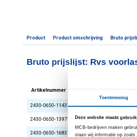
Product
Product omschrijving
Bruto prijsli
Bruto prijslijst: Rvs voorl
Artikelnummer
Omschrijving
Toestemming
2430-0650-114316
Rvs voorlasflens typ
Deze website maakt gebruik
2430-0650-139716
Rvs voorlasflens typ
MCB-bedrijven maken gebruik 
2430-0650-168316
Rvs voorlasflens typ
slaan wij informatie op zoals