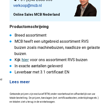
verkoop@mcb.nl
Online Sales MCB Nederland
Productomschrijving
Breed assortiment
MCB heeft een uitgebreid assortiment RVS
buizen zoals machinebuizen, naadloze en gelaste
buizen.
Kijk
hier
voor ons assortiment RVS buizen
In exacte aantallen geleverd
Leverbaar met 3.1 certificaat EN
id
Lees meer
Getoonde prijzen zijn exclusief BTW, onder voorbehoud en afhankelijk van uw
totale bestelling. De prijzen, toeslagen (evt. certificaatkosten, orderbijdrage etc.)
en totalen ziet u terug in de winkelwagen.