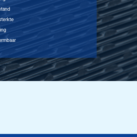
stand
sterkte
ing
vormbaar