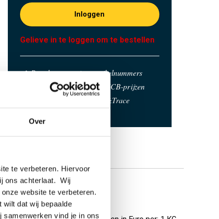
Inloggen
Gelieve in te loggen om te bestellen
Bestel met uw eigen artikelnummers
Calculeren met actuele MCB-prijzen
Volg uw order via Track&Trace
Over
te te verbeteren. Hiervoor
ij ons achterlaat. Wij
 onze website te verbeteren.
is met radius
 wilt dat wij bepaalde
ij samenwerken vind je in ons