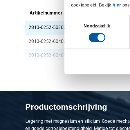
cookiebeleid. Bekijk
hier
ons 
Artikelnummer
Omschrijving
Toestemmingsselectie
Noodzakelijk
2810-0252-50302R2
Alu EN AW-6060 T66 r
2810-0252-60402R2
Alu EN AW-6060 T66 r
2810-0252-60404R4
Alu EN AW-6060 T66 r
Productomschrijving
Legering met magnesium en silicium. Goede mech
en goede corrosiebestendigheid. Matige tot slecht