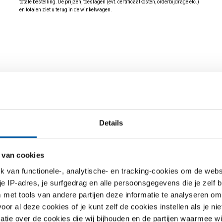
totale bestelling. De prijzen, toeslagen (evt. certificaatkosten, orderbijdrage etc.)
en totalen ziet u terug in de winkelwagen.
Details
 van cookies
jst
Downloads
Specificaties
van functionele-, analytische- en tracking-cookies om de websi
 je IP-adres, je surfgedrag en alle persoonsgegevens die je zelf b
met tools van andere partijen deze informatie te analyseren om
m EN AW-6060 T66 rechthoekige bu
r al deze cookies of je kunt zelf de cookies instellen als je niet
matie over de cookies die wij bijhouden en de partijen waarmee w