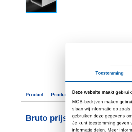
Toestemming
Deze website maakt gebruik
Product
Product omschrijving
Bruto prijsli
MCB-bedrijven maken gebruik 
slaan wij informatie op zoals
gebruiken deze gegevens om 
Bruto prijslijst: Aluminiu
Je kunt toestemming geven voo
informatie delen. Meer infor