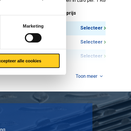
Prijzen in Euro per: 1 KG
tuks gewicht in kg
Bruto prijs
Marketing
5,022
Selecteer
6,348
Selecteer
12,162
Selecteer
cepteer alle cookies
Toon meer
ing