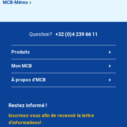
MCB-Mémo
2440-0227-3414
Description
Inox 316 raccord de réduction BSP 3/4Inx1/4In
Poids des pièces en kg
0,06
Question?
+32 (0)4 239 66 11
Prix brut
Sélectionner
Produits
N° d'article
2440-0227-3438
Mon MCB
Description
Inox 316 raccord de réduction BSP 3/4Inx3/8In
À propos d'MCB
Poids des pièces en kg
0,06
Prix brut
Sélectionner
Restez informé !
Inscrivez-vous afin de recevoir la lettre
N° d'article
d’informations!
2440-0227-3412