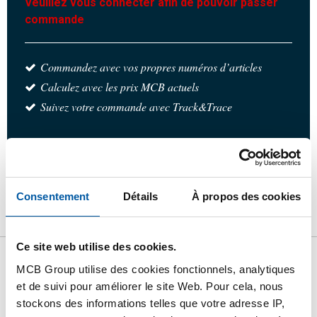
Veuillez vous connecter afin de pouvoir passer
commande
Commandez avec vos propres numéros d’articles
Calculez avec les prix MCB actuels
Suivez votre commande avec Track&Trace
Produit
Description du produit
Liste de prix brut
Consentement
Détails
À propos des cookies
Téléchargements
Caractéristiques
Ce site web utilise des cookies.
MCB Group utilise des cookies fonctionnels, analytiques
Liste de prix bruts: Acier inox
et de suivi pour améliorer le site Web. Pour cela, nous
316 raccord de reduction BSP
stockons des informations telles que votre adresse IP,