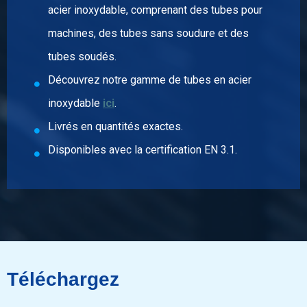
N° d'article
acier inoxydable, comprenant des tubes pour
2440-0227-1238
machines, des tubes sans soudure et des
Description
Inox 316 raccord de réduction BSP 1/2Inx3/8In
tubes soudés.
Poids des pièces en kg
Découvrez notre gamme de tubes en acier
0,05
inoxydable
ici
.
Prix brut
Sélectionner
Livrés en quantités exactes.
Disponibles avec la certification EN 3.1.
N° d'article
2440-0227-3418
Description
Inox 316 raccord de réduction BSP 3/4Inx1/8In
Poids des pièces en kg
0,06
Prix brut
Sélectionner
Téléchargez
N° d'article