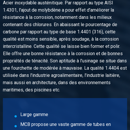
Acier inoxydable austénitique. Par rapport au type AISI
N° d'article
1.4301, l'ajout de molybdène a pour effet d'améliorer la
2440-0227-1218
résistance à la corrosion, notamment dans les milieux
Description
contenant des chlorures. En abaissant le pourcentage de
Inox 316 raccord de réduction BSP 1/2Inx1/8In
carbone par rapport au type de base 1.4401 (316), cette
Poids des pièces en kg
qualité est moins sensible, après soudage, à la corrosion
0,05
intercristalline. Cette qualité se laisse bien former et polir.
Prix brut
Elle offre une bonne résistance à la corrosion et de bonnes
Sélectionner
propriétés de ténacité. Son aptitude à l'usinage se situe dans
une fourchette de modérée à mauvaise. La qualité 1.4404 est
N° d'article
utilisée dans l'industrie agroalimentaire, l'industrie laitière,
2440-0227-1214
mais aussi en architecture, dans des environnements
Description
maritimes, des piscines etc.
Inox 316 raccord de réduction BSP 1/2Inx1/4In
Poids des pièces en kg
0,05
Prix brut
Large gamme
Sélectionner
MCB propose une vaste gamme de tubes en