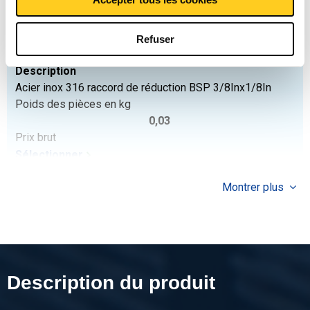
Sélectionner
N° d'article
Refuser
2440-0227-3818
Description
Acier inox 316 raccord de réduction BSP 3/8Inx1/8In
Poids des pièces en kg
0,03
Prix brut
Sélectionner
N° d'article
Montrer plus
2440-0227-3814
Description
Inox 316 raccord de réduction BSP 3/8Inx1/4In
Poids des pièces en kg
0,03
Description du produit
Prix brut
Sélectionner