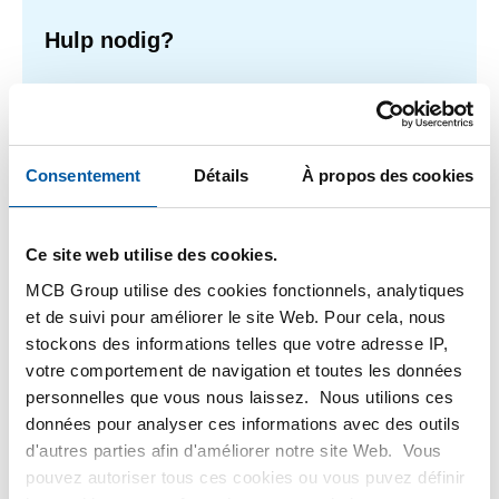
Hulp nodig?
Meer informatie over de soorten alumunium platen.
Lees meer
Consentement
Détails
À propos des cookies
Ce site web utilise des cookies.
1
-
1
de
1
Vous
1
êtes
MCB Group utilise des cookies fonctionnels, analytiques
sur
Filteren
et de suivi pour améliorer le site Web. Pour cela, nous
la
stockons des informations telles que votre adresse IP,
page
votre comportement de navigation et toutes les données
personnelles que vous nous laissez. Nous utilions ces
données pour analyser ces informations avec des outils
d'autres parties afin d'améliorer notre site Web. Vous
pouvez autoriser tous ces cookies ou vous puvez définir