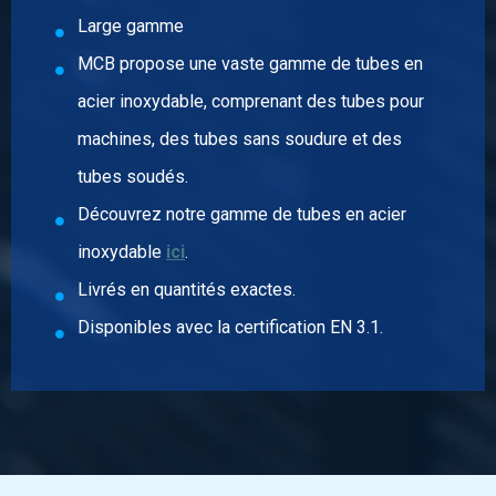
Description
Large gamme
Acier inox archet capot 50 x 5 mm, trou 18 mm 316 NW 150
MCB propose une vaste gamme de tubes en
/ 168.30 mm
Poids des pièces en kg
acier inoxydable, comprenant des tubes pour
0,475
machines, des tubes sans soudure et des
Prix brut
tubes soudés.
Sélectionner
Découvrez notre gamme de tubes en acier
N° d'article
inoxydable
ici
.
2430-0370-172
Description
Livrés en quantités exactes.
Acier inox archet capot 25 x 3 mm, trou 9 mm 316 NW 10 /
Disponibles avec la certification EN 3.1.
17.20 mm
Poids des pièces en kg
0,05
Prix brut
Sélectionner
N° d'article