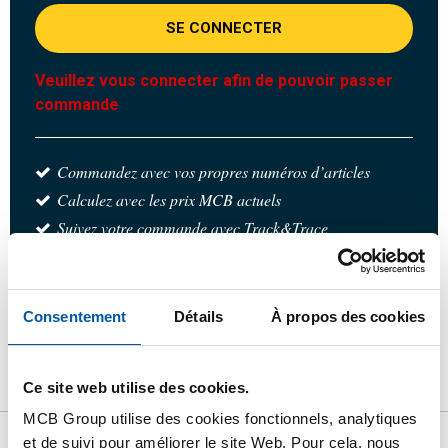
SE CONNECTER
Veuillez vous connecter afin de pouvoir passer
commande
Commandez avec vos propres numéros d’articles
Calculez avec les prix MCB actuels
Suivez votre commande avec Track&Trace
Consentement
Détails
À propos des cookies
Produit
Description du produit
Liste de prix brut
Ce site web utilise des cookies.
Téléchargements
Caractéristiques
MCB Group utilise des cookies fonctionnels, analytiques
et de suivi pour améliorer le site Web. Pour cela, nous