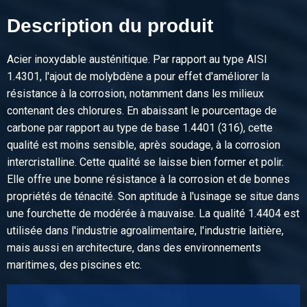
Acier inox archet capot 50 x 5 mm, trou 18 mm 316 NW 125
Description du produit
/ 139.70 mm
Poids des pièces en kg
Acier inoxydable austénitique. Par rapport au type AISI
0,98
1.4301, l'ajout de molybdène a pour effet d'améliorer la
Prix brut
résistance à la corrosion, notamment dans les milieux
Sélectionner
contenant des chlorures. En abaissant le pourcentage de
N° d'article
carbone par rapport au type de base 1.4401 (316), cette
2430-0370-154
qualité est moins sensible, après soudage, à la corrosion
Description
intercristalline. Cette qualité se laisse bien former et polir.
Acier inox archet capot 50 x 5 mm, trou 18 mm 316 NW 150
Elle offre une bonne résistance à la corrosion et de bonnes
/ 154.00 mm
propriétés de ténacité. Son aptitude à l'usinage se situe dans
Poids des pièces en kg
une fourchette de modérée à mauvaise. La qualité 1.4404 est
0,40
utilisée dans l'industrie agroalimentaire, l'industrie laitière,
Prix brut
mais aussi en architecture, dans des environnements
Sélectionner
maritimes, des piscines etc.
N° d'article
2430-0370-1683