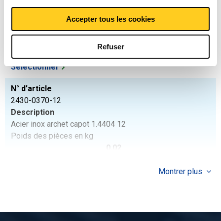
Acier inox archet capot 40 x 4 mm, trou 14 mm 316 NW 100
/ 114.30 mm
Accepter tous les cookies
Poids des pièces en kg
0,26
Refuser
Prix brut
Sélectionner
N° d'article
2430-0370-12
Description
Acier inox archet capot 1.4404 12
Poids des pièces en kg
0,02
Prix brut
Montrer plus
Sélectionner
N° d'article
2430-0370-1397
Description