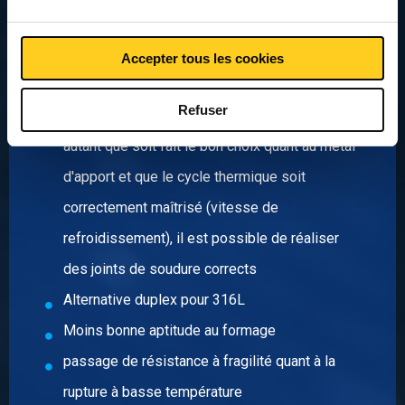
Plus grande robustesse que 316L, donc
construction plus légère
Accepter tous les cookies
D'une manière générale, l'acier inoxydable
Refuser
duplex se laisse adéquatement souder. Pour
autant que soit fait le bon choix quant au métal
d'apport et que le cycle thermique soit
correctement maîtrisé (vitesse de
refroidissement), il est possible de réaliser
des joints de soudure corrects
Alternative duplex pour 316L
Moins bonne aptitude au formage
passage de résistance à fragilité quant à la
rupture à basse température