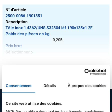
N° d'article
2500-0086-1901351
Description
Tôle inox 1.4362/UNS S32304 làf 190x135x1 2E
Poids des pièces en kg
0,205
Prix brut
Sélectionner
Montrer plus
Consentement
Détails
À propos des cookies
Description du produit
Ce site web utilise des cookies.
MCB Group utilise des cookies fonctionnels, analytiques