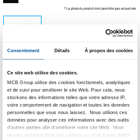
* La photo du produit n'est peut-être pas actualisée.
Consentement
Détails
À propos des cookies
Ce site web utilise des cookies.
MCB Group utilise des cookies fonctionnels, analytiques
Ce produit ne peut être commandé en ligne, pour
et de suivi pour améliorer le site Web. Pour cela, nous
plus d'information, veuillez contacter notre
stockons des informations telles que votre adresse IP,
service client.
votre comportement de navigation et toutes les données
personnelles que vous nous laissez. Nous utilions ces
Commandez avec vos propres numéros d’articles
données pour analyser ces informations avec des outils
Calculez avec les prix MCB actuels
d'autres parties afin d'améliorer notre site Web. Vous
pouvez autoriser tous ces cookies ou vous puvez définir
Suivez votre commande avec Track&Trace