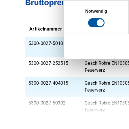
Bruttopreisliste: Geschwe
Einwilligungsauswahl
Notwendig
Artikelnummer
Beschreibung
5300-0027-501015
Gesch Rohre EN1030
Feuerverz
5300-0027-252515
Gesch Rohre EN10305
Feuerverz
5300-0027-404015
Gesch Rohre EN1030
Feuerverz
5300-0027-50302
Gesch Rohre EN1030
Feuerverz