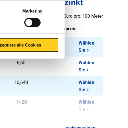
10305.5 feuerverzinkt
Marketing
Preis Euro pro: 100 Meter
tück pro KG
Bruttopreis
8,04
Wählen
zeptiere alle Cookies
Sie
6,60
Wählen
Sie
10,648
Wählen
Sie
14,28
Wählen
Sie