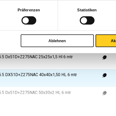
ißtes Rohr DX51D+Z275-N-A-C EN 
Präferenzen
Statistiken
S
5.5 Dx51D+Z275NAC 50x10x1,5 HL 6 mtr
Ablehnen
Ak
.5 Dx51D+Z275NAC 25x25x1,5 Hl 6 mtr
5.5 DX51D+Z275NAC 40x40x1,50 HL 6 mtr
5.5 Dx51D+Z275NAC 50x30x2 HL 6 mtr