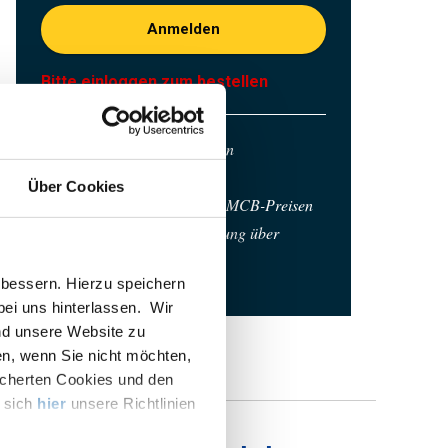
Anmelden
Bitte einloggen zum bestellen
Bestellen mit Ihren eigenen
Artikelnummern
Über Cookies
Kalkulieren mit aktuellen MCB-Preisen
Verfolgen Sie Ihre Bestellung über
Track&Trace
bessern. Hierzu speichern
 bei uns hinterlassen. Wir
nd unsere Website zu
en, wenn Sie nicht möchten,
icherten Cookies und den
e sich
hier
unsere Richtlinien