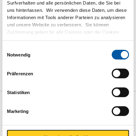
Surfverhalten und alle persönlichen Daten, die Sie bei
uns hinterlassen. Wir verwenden diese Daten, um diese
Informationen mit Tools anderer Parteien zu analysieren
Bestellen mit Ihren eigenen Artikelnummern
und unsere Website zu verbessern. Sie können
Kalkulieren mit aktuellen MCB-Preisen
Zustimmung geben für alle Cookies oder die Cookies
Verfolgen Sie Ihre Bestellung über Track&Trace
selbst einstellen, wenn Sie nicht möchten, dass wir
bestimmte Informationen weitergeben. Weitere
Einwilligungsauswahl
Informationen zu den von uns gespeicherten Cookies und
Notwendig
den Parteien mit denen wir zusammenarbeiten, finden
Sie in unserer Cookie-Richtlinie. Sehen Sie sich
hier
das Produkt
Produktbeschreibung
Präferenzen
unsere Richtlinien an.
Bruttopreisliste
Downloads
Spezifikationen
Statistiken
Bruttopreisliste:
Marketing
Lochblech/Band Rundlochung
Preis Euro pro: