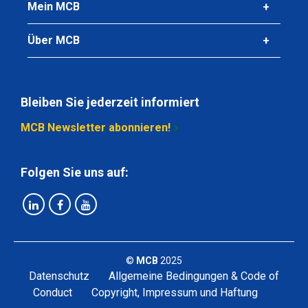
Mein MCB
HE-B Träger 1.4301/1.4307 240 HL 6 mtr lasergeschweißt
Über MCB
Stück pro KG
490,56
Bruttopreis
Wählen Sie
Bleiben Sie jederzeit informiert
MCB Newsletter abonnieren!
Folgen Sie uns auf:
©
MCB
2025
Datenschutz
Allgemeine Bedingungen & Code of
Conduct
Copyright, Impressum und Haftung