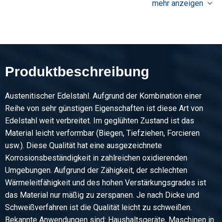
mehr anzeigen
Bruttopreis
Wählen Sie
Artikelnummer
2450-0468-160
Beschreibung
Produktbeschreibung
HE-B Träger 1.4301/1.4307 160 HL 6 mtr lasergeschweißt
Austenitischer Edelstahl. Aufgrund der Kombination einer
Stück pro KG
Reihe von sehr günstigen Eigenschaften ist diese Art von
251,14
Edelstahl weit verbreitet. Im geglühten Zustand ist das
Bruttopreis
Material leicht verformbar (Biegen, Tiefziehen, Forcieren
Wählen Sie
usw.). Diese Qualität hat eine ausgezeichnete
Korrosionsbeständigkeit in zahlreichen oxidierenden
Artikelnummer
Umgebungen. Aufgrund der Zähigkeit, der schlechten
2450-0468-180
Wärmeleitfähigkeit und des hohen Verstärkungsgrades ist
Beschreibung
das Material nur mäßig zu zerspanen. Je nach Dicke und
HE-B Träger 1.4301/1.4307 180 HL 6 mtr lasergeschweißt
Schweißverfahren ist die Qualität leicht zu schweißen.
Bekannte Anwendungen sind: Haushaltsgeräte, Maschinen in