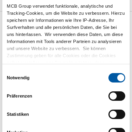
Bruttopreisliste
Downloads
Spezifikationen
MCB Group verwendet funktionale, analytische und
Tracking-Cookies, um die Website zu verbessern. Hierzu
speichern wir Informationen wie Ihre IP-Adresse, Ihr
Bruttopreisliste: RfS
Surfverhalten und alle persönlichen Daten, die Sie bei
uns hinterlassen. Wir verwenden diese Daten, um diese
1.4301/1.4307(304/304L) HE-B
Informationen mit Tools anderer Parteien zu analysieren
Träger lasergeschweißt
und unsere Website zu verbessern. Sie können
Zustimmung geben für alle Cookies oder die Cookies
Preis Euro pro: 1 KG
selbst einstellen, wenn Sie nicht möchten, dass wir
bestimmte Informationen weitergeben. Weitere
Einwilligungsauswahl
Artikelnummer
Informationen zu den von uns gespeicherten Cookies und
Notwendig
2450-0468-100
den Parteien mit denen wir zusammenarbeiten, finden
Beschreibung
Sie in unserer Cookie-Richtlinie. Sehen Sie sich
hier
Präferenzen
HE-B Träger 1.4301/1.4307 100 HL 6 mtr lasergeschweißt
unsere Richtlinien an.
Stück pro KG
Statistiken
119,04
Bruttopreis