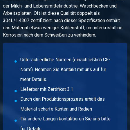
Stück pro KG
der Milch- und Lebensmittelindustrie, Waschbecken und
303,94
Arbeitsplatten. Oft ist diese Qualität doppelt als
Bruttopreis
304L/1.4307 zertifiziert, nach dieser Spezifikation enthält
Wählen Sie
das Material etwas weniger Kohlenstoff, um interkristalline
Korrosion nach dem Schweißen zu verhindern.
Artikelnummer
2450-0468-200
Beschreibung
HE-B Träger 1.4301/1.4307 200 HL 6 mtr lasergeschweißt
Unterschiedliche Normen (einschließlich CE-
Norm). Nehmen Sie Kontakt mit uns auf für
Stück pro KG
361,44
mehr Details.
Bruttopreis
Lieferbar mit Zertifikat 3.1
Wählen Sie
Durch den Produktionsprozess erhält das
Artikelnummer
Material scharfe Kanten und Radien
2450-0468-220
Für andere Längen kontaktieren Sie uns bitte
Beschreibung
HE-B Träger 1.4301/1.4307 220 HL 6 mtr lasergeschweißt
für Details