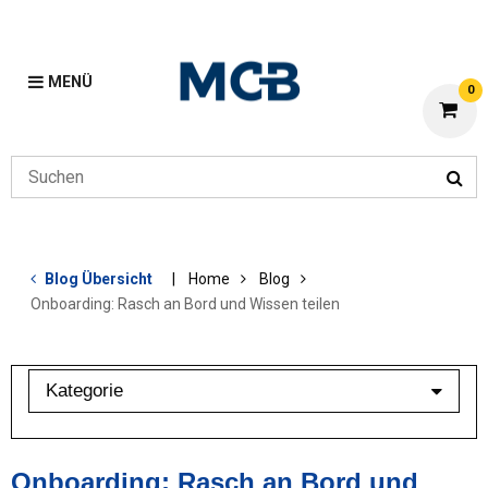
MENÜ
0
Blog Übersicht
Home
Blog
Onboarding: Rasch an Bord und Wissen teilen
Kategorie
Aluminium
Anarbeitung
Onboarding: Rasch an Bord und
Edelstahl