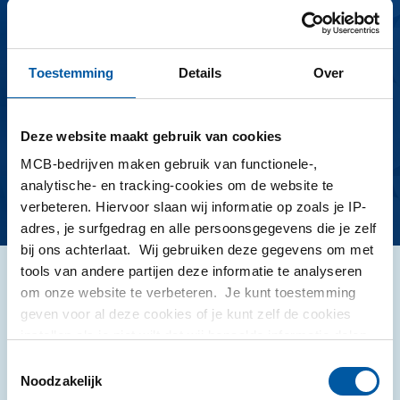
in 3 eenvoudige stappen
Toestemming
Details
Over
Deze website maakt gebruik van cookies
MCB-bedrijven maken gebruik van functionele-,
analytische- en tracking-cookies om de website te
Zoeken
verbeteren. Hiervoor slaan wij informatie op zoals je IP-
adres, je surfgedrag en alle persoonsgegevens die je zelf
bij ons achterlaat. Wij gebruiken deze gegevens om met
tools van andere partijen deze informatie te analyseren
MCB Blog
om onze website te verbeteren. Je kunt toestemming
geven voor al deze cookies of je kunt zelf de cookies
instellen als je niet wilt dat wij bepaalde informatie delen.
Meer informatie over de cookies die wij bijhouden en de
Toestemmingsselectie
partijen waarmee wij samenwerken vind je in ons
Noodzakelijk
cookiebeleid. Bekijk
hier
ons beleid