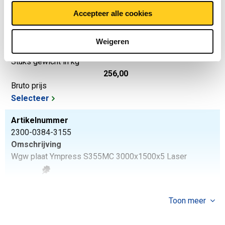
2300-0384-424
Accepteer alle cookies
Omschrijving
Wgw plaat Ympress S355MC 4000x2000x4 Laser
Weigeren
Stuks gewicht in kg
256,00
Bruto prijs
Selecteer
Artikelnummer
2300-0384-3155
Omschrijving
Wgw plaat Ympress S355MC 3000x1500x5 Laser
Stuks gewicht in kg
180,00
Toon meer
Bruto prijs
Selecteer