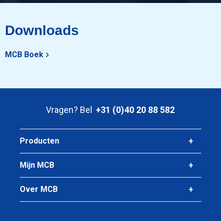
288,00
Bruto prijs
Downloads
Selecteer
Artikelnummer
MCB Boek
2300-0384-428
Omschrijving
Wgw plaat Ympress S355MC 4000x2000x8 Laser
Vragen? Bel
+31 (0)40 20 88 582
Stuks gewicht in kg
512,00
Bruto prijs
Producten
Selecteer
Mijn MCB
Artikelnummer
2300-0384-31510
Over MCB
Omschrijving
Wgw plaat Ympress S355MC 3000x1500x10 Laser