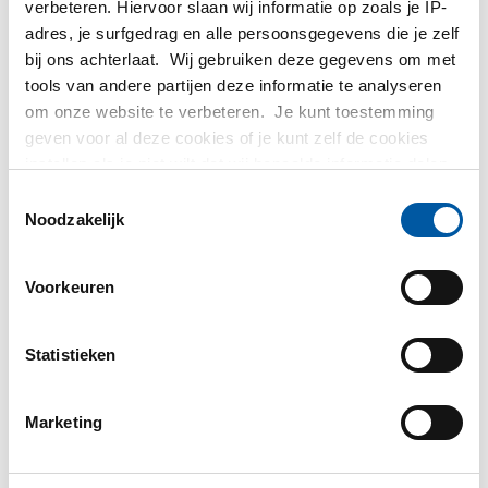
verbeteren. Hiervoor slaan wij informatie op zoals je IP-
adres, je surfgedrag en alle persoonsgegevens die je zelf
Bruto prijslijst: Warmgewalste
bij ons achterlaat. Wij gebruiken deze gegevens om met
plaat/band Ympress S355MC
tools van andere partijen deze informatie te analyseren
laser
om onze website te verbeteren. Je kunt toestemming
geven voor al deze cookies of je kunt zelf de cookies
Prijzen in Euro per: 1000 KG
instellen als je niet wilt dat wij bepaalde informatie delen.
Meer informatie over de cookies die wij bijhouden en de
Toestemmingsselectie
partijen waarmee wij samenwerken vind je in ons
Noodzakelijk
Artikelnummer
cookiebeleid. Bekijk
hier
ons beleid
2300-0384-3154
Omschrijving
Voorkeuren
Wgw plaat Ympress S355MC 3000x1500x4 Laser
Statistieken
Stuks gewicht in kg
144,00
Bruto prijs
Marketing
Selecteer
Artikelnummer