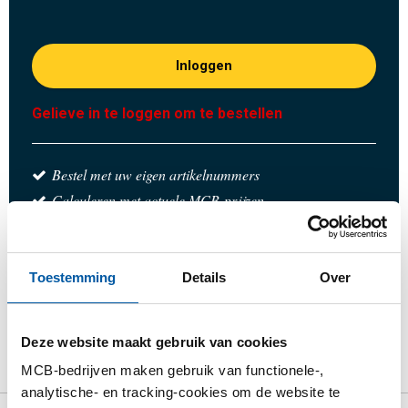
Inloggen
Gelieve in te loggen om te bestellen
Bestel met uw eigen artikelnummers
Calculeren met actuele MCB-prijzen
Volg uw order via Track&Trace
Toestemming
Details
Over
Product
Product omschrijving
Bruto prijslijst
Deze website maakt gebruik van cookies
MCB-bedrijven maken gebruik van functionele-,
Downloads
Specificaties
analytische- en tracking-cookies om de website te