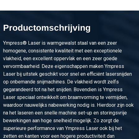
Artikelnummer
2300-0384-425
Omschrijving
Productomschrijving
Wgw plaat Ympress S355MC 4000x2000x5 Laser
Ympress® Laser is warmgewalst staal van een zeer
Stuks gewicht in kg
homogene, consistente kwaliteit met een exceptionele
320,00
vlakheid, een excellent oppervlak en een zeer goede
Bruto prijs
vervormbaarheid. Deze eigenschappen maken Ympress
Selecteer
Laser bij uitstek geschikt voor snel en efficiënt lasersnijden
op onbemande snijmachines. De vlakheid wordt zelfs
Artikelnummer
gegarandeerd tot na het snijden. Bovendien is Ympress
2300-0384-3156
Laser speciaal ontwikkelt om braamvorming te vermijden,
Omschrijving
waardoor nauwelijks nabewerking nodig is. Hierdoor zijn ook
Wgw plaat Ympress S355MC 3000x1500x6 Laser
na het laseren een snelle machine set-up en storingsvrije
bewerkingen aan hoge snelheid mogelijk. Zo zorgt de
Stuks gewicht in kg
superieure performance van Ympress Laser ook bij het
216,00
zetten en kanten voor een hogere productiviteit dan
Bruto prijs