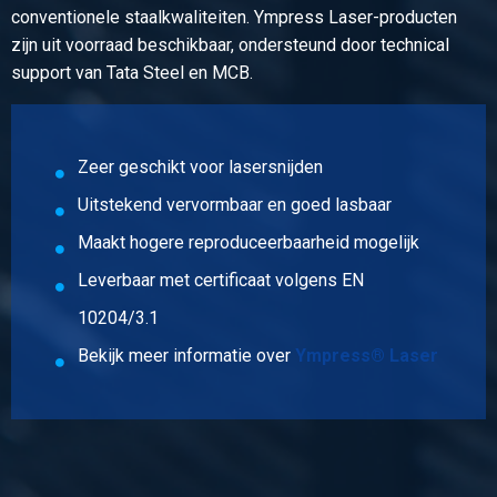
conventionele staalkwaliteiten. Ympress Laser-producten
Selecteer
zijn uit voorraad beschikbaar, ondersteund door technical
support van Tata Steel en MCB.
Artikelnummer
2300-0384-426
Omschrijving
Wgw plaat Ympress S355MC 4000x2000x6 Laser
Zeer geschikt voor lasersnijden
Uitstekend vervormbaar en goed lasbaar
Stuks gewicht in kg
384,00
Maakt hogere reproduceerbaarheid mogelijk
Bruto prijs
Leverbaar met certificaat volgens EN
Selecteer
10204/3.1
Artikelnummer
Bekijk meer informatie over
Ympress® Laser
2300-0384-3158
Omschrijving
Wgw plaat Ympress S355MC 3000x1500x8 Laser
Stuks gewicht in kg