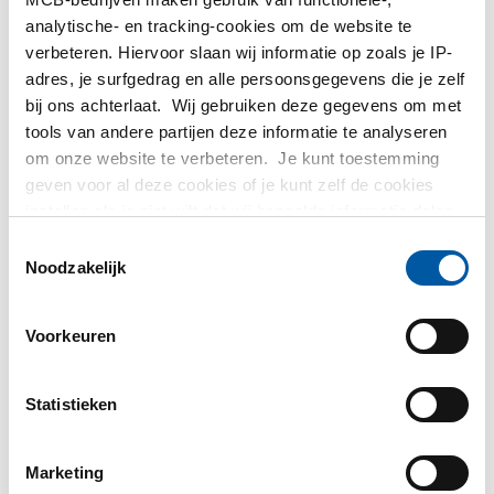
analytische- en tracking-cookies om de website te
verbeteren. Hiervoor slaan wij informatie op zoals je IP-
Snd verz geperf
Snd verz geperf
adres, je surfgedrag en alle persoonsgegevens die je zelf
plaat/band
plaat/band
bij ons achterlaat. Wij gebruiken deze gegevens om met
DX51D+Z140 ronde
DX51D+Z140 vierkante
tools van andere partijen deze informatie te analyseren
perforatie
perfor
om onze website te verbeteren. Je kunt toestemming
3200-0200
3200-0201
geven voor al deze cookies of je kunt zelf de cookies
instellen als je niet wilt dat wij bepaalde informatie delen.
Meer informatie over de cookies die wij bijhouden en de
Toestemmingsselectie
Selecteer uw maat
Selecteer uw maat
partijen waarmee wij samenwerken vind je in ons
Noodzakelijk
cookiebeleid. Bekijk
hier
ons beleid
Voorkeuren
Statistieken
Marketing