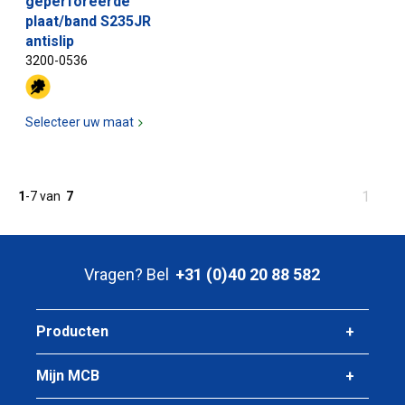
geperforeerde
plaat/band S235JR
antislip
3200-0536
Selecteer uw maat
U
1
1
-
7
van
7
bent
op
pagina
Vragen? Bel
+31 (0)40 20 88 582
Producten
Mijn MCB