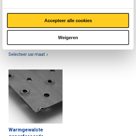
Warmgewalste
Warmgewalste geperf
geperforeerde
plaat/band DD11
plaat/band DD11 ronde
vierkante perforatie
Accepteer alle cookies
perforatie
3200-0501
3200-0500
Weigeren
Selecteer uw maat
Selecteer uw maat
Warmgewalste