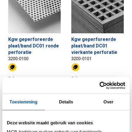
Kgw geperforeerde
Kgw geperforeerde
plaat/band DC01 ronde
plaat/band DC01
perforatie
vierkante perforatie
3200-0100
3200-0101
Selecteer uw maat
Selecteer uw maat
Toestemming
Details
Over
Deze website maakt gebruik van cookies
MCB-bedrijven maken gebruik van functionele-,