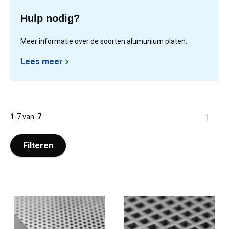
Hulp nodig?
Meer informatie over de soorten alumunium platen.
Lees meer
1
-
7
van
7
U
1
bent
op
Filteren
pagina