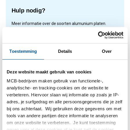
Hulp nodig?
Meer informatie over de soorten alumunium platen.
Lees meer
Toestemming
Details
Over
1
-
1
van
1
U
1
Deze website maakt gebruik van cookies
bent
MCB-bedrijven maken gebruik van functionele-,
op
Filteren
analytische- en tracking-cookies om de website te
pagina
verbeteren. Hiervoor slaan wij informatie op zoals je IP-
adres, je surfgedrag en alle persoonsgegevens die je zelf
bij ons achterlaat. Wij gebruiken deze gegevens om met
tools van andere partijen deze informatie te analyseren
om onze website te verbeteren. Je kunt toestemming
geven voor al deze cookies of je kunt zelf de cookies